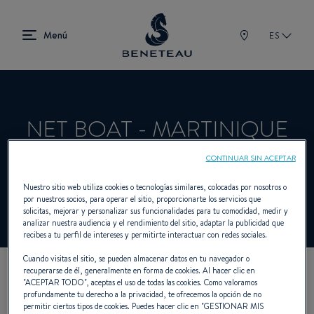
ES
NET BOAT - MARTINIQUE
CONTINUAR SIN ACEPTAR
Concesionario Vela, First para BENETEAU
Nuestro sitio web utiliza cookies o tecnologías similares, colocadas por nosotros o
por nuestros socios, para operar el sitio, proporcionarte los servicios que
solicitas, mejorar y personalizar sus funcionalidades para tu comodidad, medir y
analizar nuestra audiencia y el rendimiento del sitio, adaptar la publicidad que
recibes a tu perfil de intereses y permitirte interactuar con redes sociales.
Cuando visitas el sitio, se pueden almacenar datos en tu navegador o
recuperarse de él, generalmente en forma de cookies. Al hacer clic en
NUESTROS DATOS DE
"
ACEPTAR TODO
", aceptas el uso de todas las cookies. Como valoramos
profundamente tu derecho a la privacidad, te ofrecemos la opción de no
permitir ciertos tipos de cookies. Puedes hacer clic en "
GESTIONAR MIS