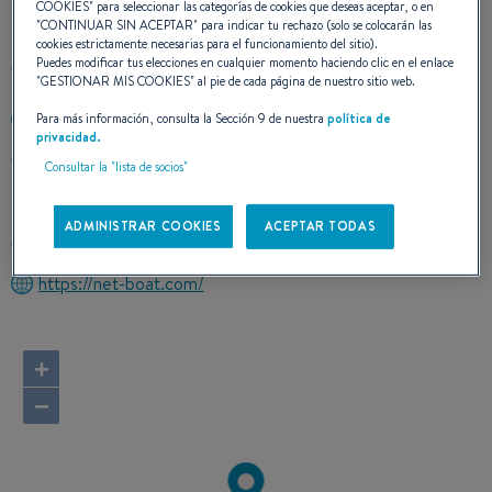
CONTACTO
COOKIES
" para seleccionar las categorías de cookies que deseas aceptar, o en
"
CONTINUAR SIN ACEPTAR
" para indicar tu rechazo (solo se colocarán las
cookies estrictamente necesarias para el funcionamiento del sitio).
Puedes modificar tus elecciones en cualquier momento haciendo clic en el enlace
"
GESTIONAR MIS COOKIES
" al pie de cada página de nuestro sitio web.
Para más información, consulta la Sección 9 de nuestra
política de
+596696225893
privacidad.
CAP FERRE - CHAMFLEURY LOT 3
Consultar la "lista de socios"
97227 STE ANNE
Martinique
ADMINISTRAR COOKIES
ACEPTAR TODAS
Calcular el itinerario
https://net-boat.com/
+
−