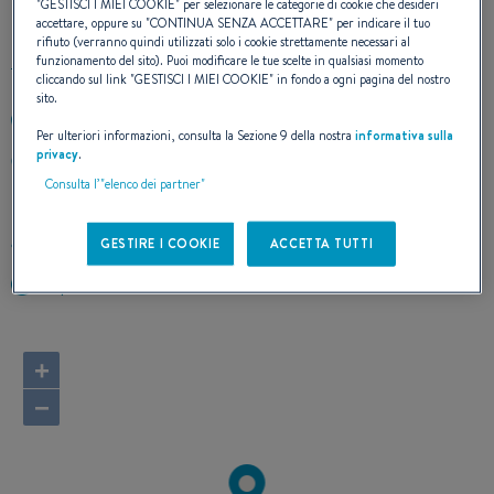
CONTATTO
"
GESTISCI I MIEI COOKIE
" per selezionare le categorie di cookie che desideri
accettare, oppure su "
CONTINUA SENZA ACCETTARE
" per indicare il tuo
rifiuto (verranno quindi utilizzati solo i cookie strettamente necessari al
funzionamento del sito). Puoi modificare le tue scelte in qualsiasi momento
cliccando sul link "
GESTISCI I MIEI COOKIE
" in fondo a ogni pagina del nostro
sito.
+596696225893
Per ulteriori informazioni, consulta la Sezione 9 della nostra
informativa sulla
privacy
.
CAP FERRE - CHAMFLEURY LOT 3
97227 STE ANNE
Consulta l’"elenco dei partner"
Martinique
Calcolare l'itinerario
GESTIRE I COOKIE
ACCETTA TUTTI
https://net-boat.com/
+
−