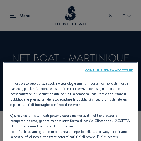
IT
NET BOAT - MARTINIQUE
CONTINUA SENZA ACCETTARE
Rivenditori Vela, First per BENETEAU
Il nostro sito web utilizza cookie o tecnologie simili, impostati da noi o dai nostri
partner, per far funzionare il sito, fornirti i servizi richiesti, migliorare e
personalizzare le sue funzionalità per la tua comodità, misurare e analizzare il
pubblico e le prestazioni del sito, adattare la pubblicità al tuo profilo di interessi
e permetterti di interagire con i social network.
Quando visiti il sito, i dati possono essere memorizzati nel tuo browser o
recuperati da esso, generalmaente sotto forma di cookie. Cliccando su "
ACCETTA
TUTTO
", acconsenti all’uso di tutti i cookie.
I NOSTRI DETTAGLI DI
Poiché attribuiamo grande importanza al rispetto della tua privacy, ti offriamo
la possibilità di non autorizzare determinati tipi di cookie. Puoi cliccare su