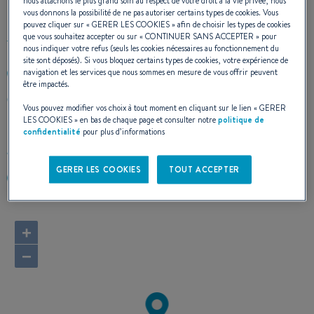
nous attachons le plus grand soin au respect de votre droit à la vie privée, nous
vous donnons la possibilité de ne pas autoriser certains types de cookies. Vous
pouvez cliquer sur «
GERER LES COOKIES
» afin de choisir les types de cookies
que vous souhaitez accepter ou sur «
CONTINUER SANS ACCEPTER
» pour
nous indiquer votre refus (seuls les cookies nécessaires au fonctionnement du
site sont déposés). Si vous bloquez certains types de cookies, votre expérience de
navigation et les services que nous sommes en mesure de vous offrir peuvent
+596696225893
être impactés.
CAP FERRE - CHAMFLEURY LOT 3
Vous pouvez modifier vos choix à tout moment en cliquant sur le lien «
GERER
97227 STE ANNE
LES COOKIES
» en bas de chaque page et consulter notre
politique de
Martinique
confidentialité
pour plus d’informations
Calculer l'itinéraire
GERER LES COOKIES
TOUT ACCEPTER
https://net-boat.com/
+
−