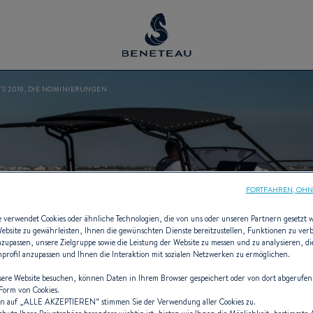
TS 2019, DIE NOMINIERUNGEN
FORTFAHREN, OHN
e verwendet Cookies oder ähnliche Technologien, die von uns oder unseren Partnern gesetzt
Website zu gewährleisten, Ihnen die gewünschten Dienste bereitzustellen, Funktionen zu ver
anzupassen, unsere Zielgruppe sowie die Leistung der Website zu messen und zu analysieren, 
enprofil anzupassen und Ihnen die Interaktion mit sozialen Netzwerken zu ermöglichen.
ere Website besuchen, können Daten in Ihrem Browser gespeichert oder von dort abgerufen
 Form von Cookies.
n auf „
ALLE AKZEPTIEREN
“ stimmen Sie der Verwendung aller Cookies zu.