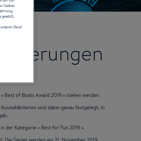
 Arten von
on Cookies
blehnung
 gesetzt).
 unteren Rand
minierungen
es « Best of Boats Award 2019 » stehen werden.
Auswahlkriterien sind dabei genau festgelegt. In
gab.
in der Kategorie « Best for Fun 2019 ».
llt. Die Sieger werden am 21. November 2019