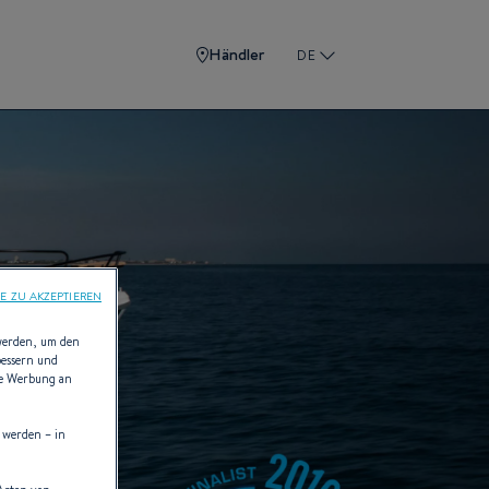
Händler
DE
E ZU AKZEPTIEREN
 werden, um den
bessern und
die Werbung an
 werden – in