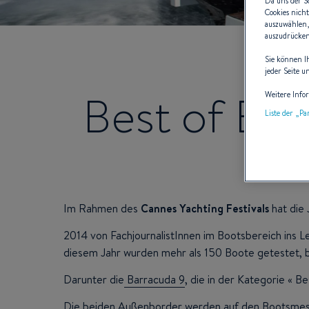
Da uns der S
Cookies nicht
auszuwählen,
auszudrücken 
Sie können I
jeder Seite u
Best of Bo
Weitere Info
Liste der „P
Im Rahmen des
Cannes Yachting Festivals
hat die 
2014 von FachjournalistInnen im Bootsbereich ins L
diesem Jahr wurden mehr als 150 Boote getestet, b
Darunter die
Barracuda 9
, die in der Kategorie « B
Die beiden Außenborder werden auf den Bootsmesse