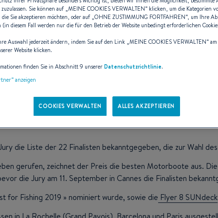
chutz Ihrer Privatsphäre besonders wichtig ist, bieten wir Ihnen die Möglichkeit, bestimmte
 zuzulassen. Sie können auf „
MEINE COOKIES VERWALTEN
“ klicken, um die Kategorien v
 die Sie akzeptieren möchten, oder auf „
OHNE ZUSTIMMUNG FORTFAHREN
“, um Ihre A
(in diesem Fall werden nur die für den Betrieb der Website unbedingt erforderlichen Cookies
hre Auswahl jederzeit ändern, indem Sie auf den Link „
MEINE COOKIES VERWALTEN
“ am
nserer Website klicken.
ats 2019, die No
rmationen finden Sie in Abschnitt 9 unserer
Datenschutzrichtlinie
.
artner“ anzeigen
COOKIES VERWALTEN
ALLES AKZEPTIEREN
Jury die Liste der 22 Finalisten bekanntgegeben, die zur Wahl d
eben gerufen, zeichnet der Preis die besten Motorboote aus. Die 
evor die Jury am 11. September in Cannes die Finalisten bekannt
est for Fishing 2019 » nominiert wurde, sowie die
Flyer 8 SUNdeck
n in La Rochelle (Grand Pavois), Barcelona und Paris ausgeste