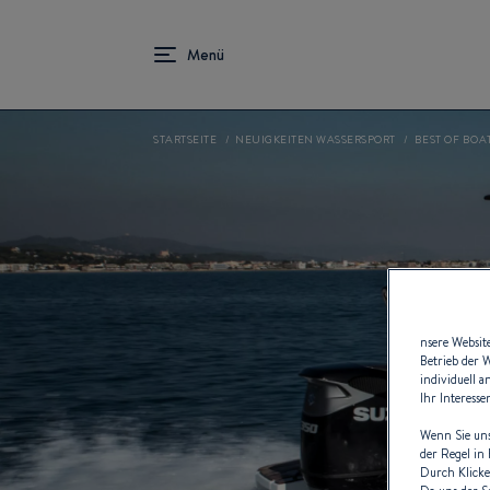
STARTSEITE
NEUIGKEITEN WASSERSPORT
BEST OF BOA
nsere Websit
Betrieb der 
individuell 
Ihr Interess
Wenn Sie uns
der Regel in
Durch Klicke