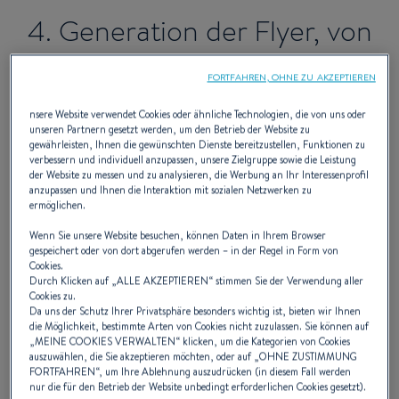
4. Generation der Flyer, von
2004 bis 2016
FORTFAHREN, OHNE ZU AKZEPTIEREN
nsere Website verwendet Cookies oder ähnliche Technologien, die von uns oder
unseren Partnern gesetzt werden, um den Betrieb der Website zu
Die Außenborder von BENETEAU bieten
gewährleisten, Ihnen die gewünschten Dienste bereitzustellen, Funktionen zu
verbessern und individuell anzupassen, unsere Zielgruppe sowie die Leistung
zum ersten Mal auf ein und derselben
der Website zu messen und zu analysieren, die Werbung an Ihr Interessenprofil
anzupassen und Ihnen die Interaktion mit sozialen Netzwerken zu
Rumpfgröße sehr unterschiedliche
ermöglichen.
Decksausstattungen. Die Air Step-
Wenn Sie unsere Website besuchen, können Daten in Ihrem Browser
gespeichert oder von dort abgerufen werden – in der Regel in Form von
Technologie hält Einzug in die Rümpfe.
Cookies.
Durch Klicken auf „
ALLE AKZEPTIEREN
“ stimmen Sie der Verwendung aller
Cookies zu.
Da uns der Schutz Ihrer Privatsphäre besonders wichtig ist, bieten wir Ihnen
die Möglichkeit, bestimmte Arten von Cookies nicht zuzulassen. Sie können auf
„
MEINE COOKIES VERWALTEN
“ klicken, um die Kategorien von Cookies
auszuwählen, die Sie akzeptieren möchten, oder auf „
OHNE ZUSTIMMUNG
FORTFAHREN
“, um Ihre Ablehnung auszudrücken (in diesem Fall werden
nur die für den Betrieb der Website unbedingt erforderlichen Cookies gesetzt).
DIE BOOTE
PREIS(E)