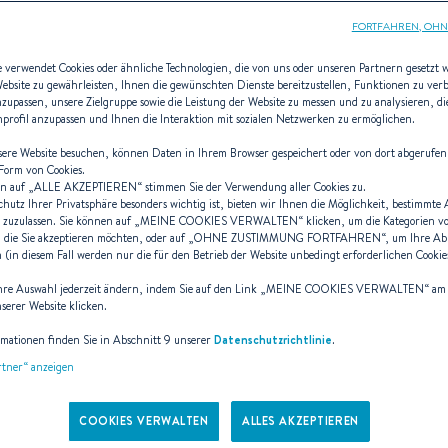
FORTFAHREN, OHN
e verwendet Cookies oder ähnliche Technologien, die von uns oder unseren Partnern gesetzt
Website zu gewährleisten, Ihnen die gewünschten Dienste bereitzustellen, Funktionen zu ver
anzupassen, unsere Zielgruppe sowie die Leistung der Website zu messen und zu analysieren, 
rre Frutschi De
enprofil anzupassen und Ihnen die Interaktion mit sozialen Netzwerken zu ermöglichen.
ere Website besuchen, können Daten in Ihrem Browser gespeichert oder von dort abgerufen
 Form von Cookies.
n auf „
ALLE AKZEPTIEREN
“ stimmen Sie der Verwendung aller Cookies zu.
chutz Ihrer Privatsphäre besonders wichtig ist, bieten wir Ihnen die Möglichkeit, bestimmte
in Beruf, eine Leidenschaft, ein 
 zuzulassen. Sie können auf „
MEINE COOKIES VERWALTEN
“ klicken, um die Kategorien v
 die Sie akzeptieren möchten, oder auf „
OHNE ZUSTIMMUNG FORTFAHREN
“, um Ihre A
(in diesem Fall werden nur die für den Betrieb der Website unbedingt erforderlichen Cookies
hre Auswahl jederzeit ändern, indem Sie auf den Link „
MEINE COOKIES VERWALTEN
“ am
Designer
nserer Website klicken.
rmationen finden Sie in Abschnitt 9 unserer
Datenschutzrichtlinie
.
artner“ anzeigen
pierrefrutschi.com
COOKIES VERWALTEN
ALLES AKZEPTIEREN