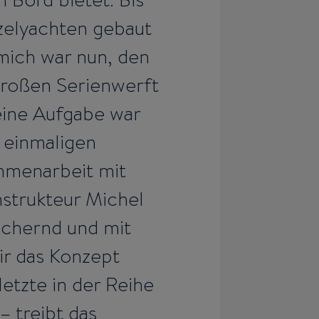
 Bord bietet. Bis
nzelyachten gebaut
mich war nun, den
großen Serienwerft
eine Aufgabe war
 einmaligen
mmenarbeit mit
strukteur Michel
ichernd und mit
r das Konzept
letzte in der Reihe
– treibt das