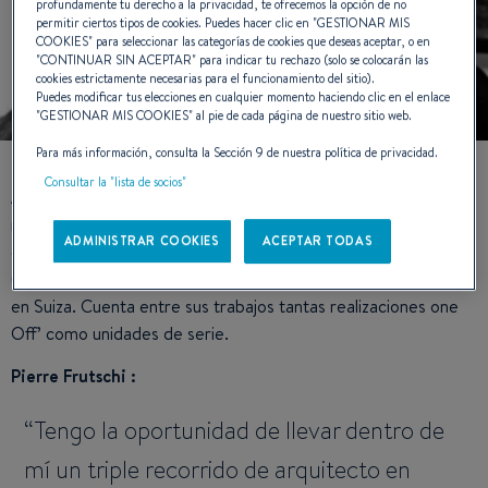
profundamente tu derecho a la privacidad, te ofrecemos la opción de no
permitir ciertos tipos de cookies. Puedes hacer clic en "
GESTIONAR MIS
COOKIES
" para seleccionar las categorías de cookies que deseas aceptar, o en
"
CONTINUAR SIN ACEPTAR
" para indicar tu rechazo (solo se colocarán las
cookies estrictamente necesarias para el funcionamiento del sitio).
Puedes modificar tus elecciones en cualquier momento haciendo clic en el enlace
"
GESTIONAR MIS COOKIES
" al pie de cada página de nuestro sitio web.
Para más información, consulta la Sección 9 de nuestra política de privacidad.
Consultar la "lista de socios"
Arquitecto diplomado por la Universidad de Ginebra, creador-
navegante atípico, Pierre Frutschi sitúa el diseño naval en el
ADMINISTRAR COOKIES
ACEPTAR TODAS
corazón de sus actividades. Especialista de las grandes
unidades de 40' a 100', el taller Pierre Frutschi está instalado
en Suiza. Cuenta entre sus trabajos tantas realizaciones one
Off’ como unidades de serie.
Pierre Frutschi :
Tengo la oportunidad de llevar dentro de
mí un triple recorrido de arquitecto en