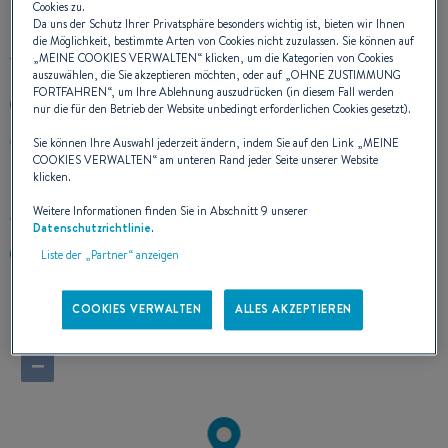
Cookies zu.
Da uns der Schutz Ihrer Privatsphäre besonders wichtig ist, bieten wir Ihnen
die Möglichkeit, bestimmte Arten von Cookies nicht zuzulassen. Sie können auf
„
MEINE COOKIES VERWALTEN
“ klicken, um die Kategorien von Cookies
auszuwählen, die Sie akzeptieren möchten, oder auf „
OHNE ZUSTIMMUNG
FORTFAHREN
“, um Ihre Ablehnung auszudrücken (in diesem Fall werden
+33325412887
nur die für den Betrieb der Website unbedingt erforderlichen Cookies gesetzt).
8 RUE DU LAC
Sie können Ihre Auswahl jederzeit ändern, indem Sie auf den Link „
MEINE
COOKIES VERWALTEN
“ am unteren Rand jeder Seite unserer Website
10140 MESNIL-SAINT-PERE
klicken.
France
Weitere Informationen finden Sie in Abschnitt 9 unserer
Route berechnen
Datenschutzrichtlinie
.
https://www.dis-marine.com
Liste der „Partner“ anzeigen
COOKIES VERWALTEN
ALLES AKZEPTIEREN
+
−