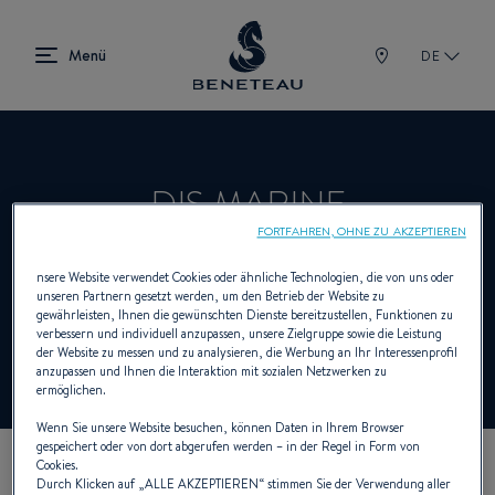
DE
DIS MARINE
FORTFAHREN, OHNE ZU AKZEPTIEREN
nsere Website verwendet Cookies oder ähnliche Technologien, die von uns oder
Händler Segelboote, Aussenborder, First
unseren Partnern gesetzt werden, um den Betrieb der Website zu
gewährleisten, Ihnen die gewünschten Dienste bereitzustellen, Funktionen zu
für BENETEAU
verbessern und individuell anzupassen, unsere Zielgruppe sowie die Leistung
der Website zu messen und zu analysieren, die Werbung an Ihr Interessenprofil
anzupassen und Ihnen die Interaktion mit sozialen Netzwerken zu
ermöglichen.
Wenn Sie unsere Website besuchen, können Daten in Ihrem Browser
gespeichert oder von dort abgerufen werden – in der Regel in Form von
Cookies.
UNSERE KONTAKTDATEN
Durch Klicken auf „
ALLE AKZEPTIEREN
“ stimmen Sie der Verwendung aller