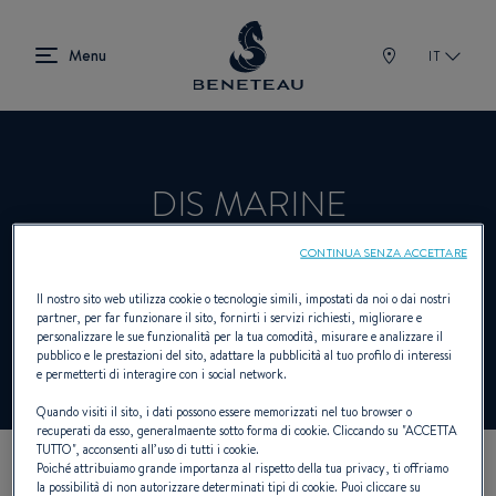
IT
DIS MARINE
CONTINUA SENZA ACCETTARE
Rivenditori Vela, Fuoribordo, First per
Il nostro sito web utilizza cookie o tecnologie simili, impostati da noi o dai nostri
partner, per far funzionare il sito, fornirti i servizi richiesti, migliorare e
BENETEAU
personalizzare le sue funzionalità per la tua comodità, misurare e analizzare il
pubblico e le prestazioni del sito, adattare la pubblicità al tuo profilo di interessi
e permetterti di interagire con i social network.
Quando visiti il sito, i dati possono essere memorizzati nel tuo browser o
recuperati da esso, generalmaente sotto forma di cookie. Cliccando su "
ACCETTA
TUTTO
", acconsenti all’uso di tutti i cookie.
Poiché attribuiamo grande importanza al rispetto della tua privacy, ti offriamo
I NOSTRI DETTAGLI DI
la possibilità di non autorizzare determinati tipi di cookie. Puoi cliccare su