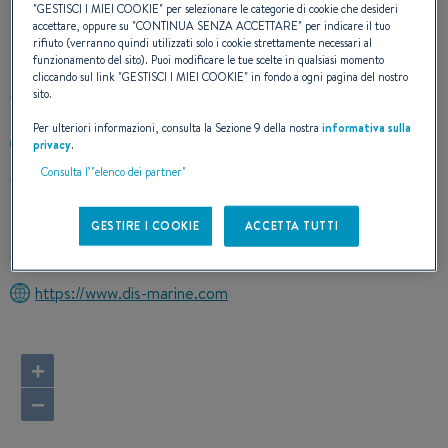
"
GESTISCI I MIEI COOKIE
" per selezionare le categorie di cookie che desideri
accettare, oppure su "
CONTINUA SENZA ACCETTARE
" per indicare il tuo
CONTATTO
rifiuto (verranno quindi utilizzati solo i cookie strettamente necessari al
funzionamento del sito). Puoi modificare le tue scelte in qualsiasi momento
cliccando sul link "
GESTISCI I MIEI COOKIE
" in fondo a ogni pagina del nostro
sito.
Per ulteriori informazioni, consulta la Sezione 9 della nostra
informativa sulla
+33325412887
privacy
.
Consulta l’"elenco dei partner"
8 RUE DU LAC
10140 MESNIL-SAINT-PERE
France
GESTIRE I COOKIE
ACCETTA TUTTI
Calcolare l'itinerario
https://www.dis-marine.com
+
−