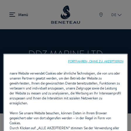
DE
DDZ MARINE LTD
FORTFAHREN, OHNE ZU AKZEPTIEREN
nsere Website verwendet Cookies oder ähnliche Technologien, die von uns oder
Händler Innenborder, Aussenborder für
unseren Partnern gesetzt werden, um den Betrieb der Website zu
gewährleisten, Ihnen die gewünschten Dienste bereitzustellen, Funktionen zu
BENETEAU
verbessern und individuell anzupassen, unsere Zielgruppe sowie die Leistung
der Website zu messen und zu analysieren, die Werbung an Ihr Interessenprofil
anzupassen und Ihnen die Interaktion mit sozialen Netzwerken zu
ermöglichen.
Wenn Sie unsere Website besuchen, können Daten in Ihrem Browser
gespeichert oder von dort abgerufen werden – in der Regel in Form von
Cookies.
UNSERE KONTAKTDATEN
Durch Klicken auf „
ALLE AKZEPTIEREN
“ stimmen Sie der Verwendung aller