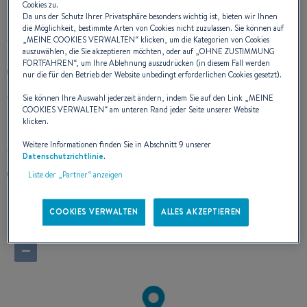
Cookies zu.
Da uns der Schutz Ihrer Privatsphäre besonders wichtig ist, bieten wir Ihnen
die Möglichkeit, bestimmte Arten von Cookies nicht zuzulassen. Sie können auf
„
MEINE COOKIES VERWALTEN
“ klicken, um die Kategorien von Cookies
auszuwählen, die Sie akzeptieren möchten, oder auf „
OHNE ZUSTIMMUNG
FORTFAHREN
“, um Ihre Ablehnung auszudrücken (in diesem Fall werden
++ 44 1475 686 072
nur die für den Betrieb der Website unbedingt erforderlichen Cookies gesetzt).
LARGS YACHT HAVEN IRVINE ROAD
Sie können Ihre Auswahl jederzeit ändern, indem Sie auf den Link „
MEINE
COOKIES VERWALTEN
“ am unteren Rand jeder Seite unserer Website
KA30 8EZ LARGS
klicken.
Vereinigtes Königreich
Weitere Informationen finden Sie in Abschnitt 9 unserer
Route berechnen
Datenschutzrichtlinie
.
https://www.ddzmarine.co.uk/
Liste der „Partner“ anzeigen
COOKIES VERWALTEN
ALLES AKZEPTIEREN
+
−