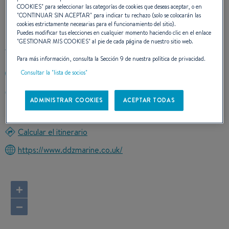
COOKIES
" para seleccionar las categorías de cookies que deseas aceptar, o en
CONTACTO
"
CONTINUAR SIN ACEPTAR
" para indicar tu rechazo (solo se colocarán las
cookies estrictamente necesarias para el funcionamiento del sitio).
Puedes modificar tus elecciones en cualquier momento haciendo clic en el enlace
"
GESTIONAR MIS COOKIES
" al pie de cada página de nuestro sitio web.
Para más información, consulta la Sección 9 de nuestra política de privacidad.
Consultar la "lista de socios"
++ 44 1475 686 072
LARGS YACHT HAVEN IRVINE ROAD
ADMINISTRAR COOKIES
ACEPTAR TODAS
KA30 8EZ LARGS
Reino Unido
Calcular el itinerario
https://www.ddzmarine.co.uk/
+
−