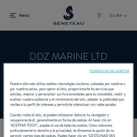
ES-MX
DDZ MARINE LTD
CONTINUAR SIN ACEPTAR
Concesionario Intraborda, Fueraborda para
Nuestro sitio web utiliza cookies o tecnologías similares, colocadas por nosotros o
por nuestros socios, para operar el sitio, proporcionarte los servicios que
BENETEAU
solicitas, mejorar y personalizar sus funcionalidades para tu comodidad, medir y
analizar nuestra audiencia y el rendimiento del sitio, adaptar la publicidad que
recibes a tu perfil de intereses y permitirte interactuar con redes sociales.
Cuando visitas el sitio, se pueden almacenar datos en tu navegador o
recuperarse de él, generalmente en forma de cookies. Al hacer clic en
"
ACEPTAR TODO
", aceptas el uso de todas las cookies. Como valoramos
profundamente tu derecho a la privacidad, te ofrecemos la opción de no
NUESTROS DATOS DE
permitir ciertos tipos de cookies. Puedes hacer clic en "
GESTIONAR MIS