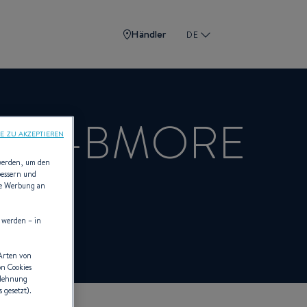
Händler
DE
TER-BMORE
E ZU AKZEPTIEREN
 werden, um den
bessern und
die Werbung an
 werden – in
 Arten von
on Cookies
blehnung
 gesetzt).