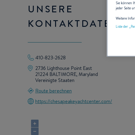
Sie können I
UNSERE
jeder Seite u
Weitere Info
KONTAKTDATEN
Liste der „P
410-823-2628
2736 Lighthouse Point East
21224 BALTIMORE, Maryland
Vereinigte Staaten
Route berechnen
https://chesapeakeyachtcenter.com/
+
−