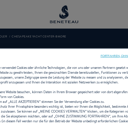
DLER
CHESAPEAKE YACHT CENTER-BMORE
KE YACHT CEN
FORTFAHREN, OHN
e verwendet Cookies oder ähnliche Technologien, die von uns oder unseren Partnern gesetzt
Website zu gewährleisten, Ihnen die gewünschten Dienste bereitzustellen, Funktionen zu ver
anzupassen, unsere Zielgruppe sowie die Leistung der Website zu messen und zu analysieren, 
enprofil anzupassen und Ihnen die Interaktion mit sozialen Netzwerken zu ermöglichen.
Händler Innenborder für BENETEAU
ere Website besuchen, können Daten in Ihrem Browser gespeichert oder von dort abgerufen
 Form von Cookies.
n auf „
ALLE AKZEPTIEREN
“ stimmen Sie der Verwendung aller Cookies zu.
chutz Ihrer Privatsphäre besonders wichtig ist, bieten wir Ihnen die Möglichkeit, bestimmte
 zuzulassen. Sie können auf „
MEINE COOKIES VERWALTEN
“ klicken, um die Kategorien v
 die Sie akzeptieren möchten, oder auf „
OHNE ZUSTIMMUNG FORTFAHREN
“, um Ihre A
(in diesem Fall werden nur die für den Betrieb der Website unbedingt erforderlichen Cookies