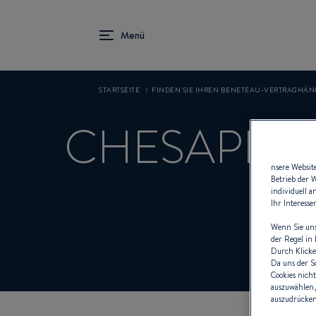
STARTSEITE
FINDEN SIE IHREN BENETEAU-VERTRAGHÄN
CHESAPEA
nsere Websit
Betrieb der 
individuell 
Ihr Interess
Wenn Sie uns
der Regel in
Durch Klicke
Da uns der S
Cookies nicht
auszuwählen,
auszudrücken 