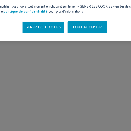
ES
odifier vos choix à tout moment en cliquant sur le lien «
GERER LES COOKIES
» en bas de 
tre
politique de confidentialité
pour plus d’informations
GERER LES COOKIES
TOUT ACCEPTER