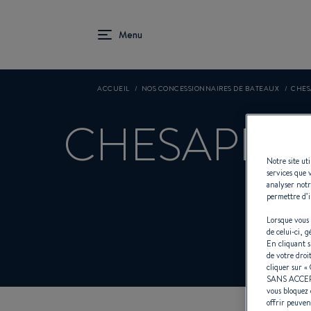
ACCUEIL
NOS CONCESSIONNAIRES DE BATEAUX
CHES
CHESAPEA
Notre site ut
services que 
analyser notr
permettre d’i
Co
Lorsque vous 
de celui-ci, 
En cliquant 
de votre droi
cliquer sur «
SANS ACCE
vous bloquez 
offrir peuven