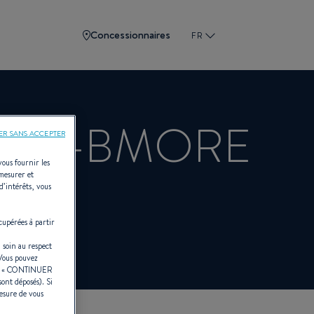
Concessionnaires
FR
TER-BMORE
ER SANS ACCEPTER
vous fournir les
 mesurer et
d’intérêts, vous
EAU
cupérées à partir
 soin au respect
 Vous pouvez
r «
CONTINUER
sont déposés). Si
esure de vous