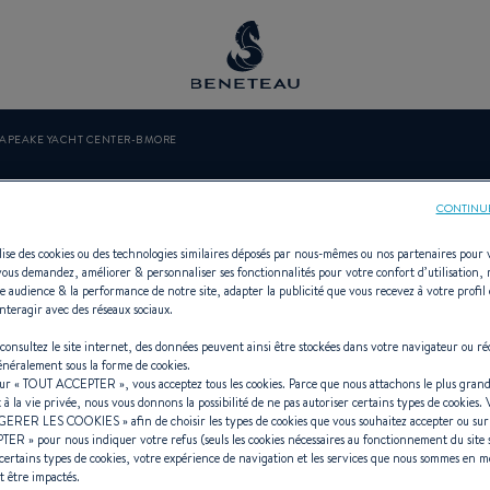
APEAKE YACHT CENTER-BMORE
KE YACHT CEN
CONTINU
ilise des cookies ou des technologies similaires déposés par nous-mêmes ou nos partenaires pour 
vous demandez, améliorer & personnaliser ses fonctionnalités pour votre confort d’utilisation,
e audience & la performance de notre site, adapter la publicité que vous recevez à votre profil 
nteragir avec des réseaux sociaux.
ncessionnaire In-bord pour BENET
consultez le site internet, des données peuvent ainsi être stockées dans votre navigateur ou ré
généralement sous la forme de cookies.
sur «
TOUT ACCEPTER
», vous acceptez tous les cookies. Parce que nous attachons le plus grand
t à la vie privée, nous vous donnons la possibilité de ne pas autoriser certains types de cookies.
GERER LES COOKIES
» afin de choisir les types de cookies que vous souhaitez accepter ou su
PTER
» pour nous indiquer votre refus (seuls les cookies nécessaires au fonctionnement du site 
certains types de cookies, votre expérience de navigation et les services que nous sommes en m
t être impactés.