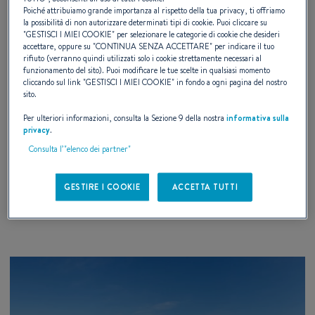
Poiché attribuiamo grande importanza al rispetto della tua privacy, ti offriamo
la possibilità di non autorizzare determinati tipi di cookie. Puoi cliccare su
"
GESTISCI I MIEI COOKIE
" per selezionare le categorie di cookie che desideri
accettare, oppure su "
CONTINUA SENZA ACCETTARE
" per indicare il tuo
rifiuto (verranno quindi utilizzati solo i cookie strettamente necessari al
funzionamento del sito). Puoi modificare le tue scelte in qualsiasi momento
27 – 29 AUGUST 2026
cliccando sul link "
GESTISCI I MIEI COOKIE
" in fondo a ogni pagina del nostro
sito.
Prove in Mare Bandol 2026
Per ulteriori informazioni, consulta la Sezione 9 della nostra
informativa sulla
privacy
.
Bandol, Francia
Consulta l’"elenco dei partner"
GESTIRE I COOKIE
ACCETTA TUTTI
SCOPRIRE