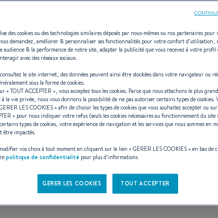
CONTINU
ilise des cookies ou des technologies similaires déposés par nous-mêmes ou nos partenaires pour 
vous demandez, améliorer & personnaliser ses fonctionnalités pour votre confort d’utilisation,
e audience & la performance de notre site, adapter la publicité que vous recevez à votre profil 
OCEANIS 350
nteragir avec des réseaux sociaux.
consultez le site internet, des données peuvent ainsi être stockées dans votre navigateur ou ré
généralement sous la forme de cookies.
sur «
TOUT ACCEPTER
», vous acceptez tous les cookies. Parce que nous attachons le plus grand
t à la vie privée, nous vous donnons la possibilité de ne pas autoriser certains types de cookies.
GERER LES COOKIES
» afin de choisir les types de cookies que vous souhaitez accepter ou su
PTER
» pour nous indiquer votre refus (seuls les cookies nécessaires au fonctionnement du site 
certains types de cookies, votre expérience de navigation et les services que nous sommes en m
t être impactés.
odifier vos choix à tout moment en cliquant sur le lien «
GERER LES COOKIES
» en bas de 
tre
politique de confidentialité
pour plus d’informations
GERER LES COOKIES
TOUT ACCEPTER