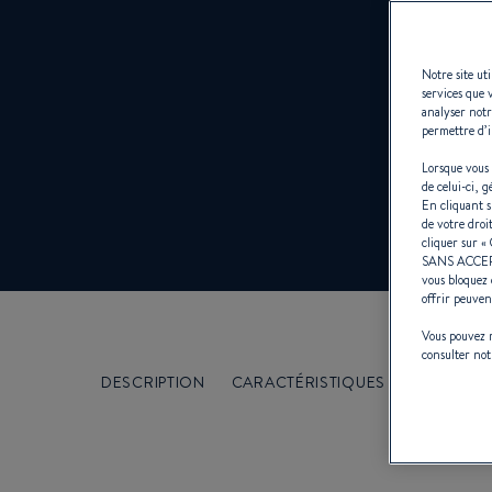
Notre site ut
services que 
analyser notr
permettre d’i
Lorsque vous 
de celui-ci, 
En cliquant 
de votre droi
cliquer sur «
SANS ACCE
vous bloquez 
offrir peuven
Vous pouvez m
consulter no
DESCRIPTION
CARACTÉRISTIQUES