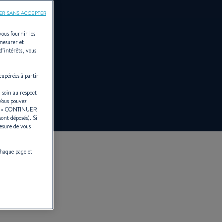
ER SANS ACCEPTER
vous fournir les
 mesurer et
d’intérêts, vous
cupérées à partir
 soin au respect
 Vous pouvez
r «
CONTINUER
sont déposés). Si
esure de vous
chaque page et