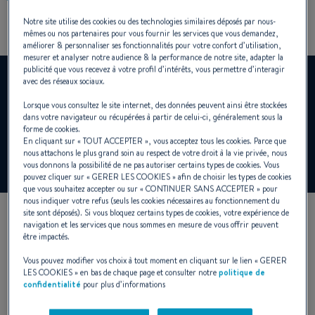
Notre site utilise des cookies ou des technologies similaires déposés par nous-
mêmes ou nos partenaires pour vous fournir les services que vous demandez,
améliorer & personnaliser ses fonctionnalités pour votre confort d’utilisation,
mesurer et analyser notre audience & la performance de notre site, adapter la
publicité que vous recevez à votre profil d’intérêts, vous permettre d’interagir
YouTube est désactivé.
avec des réseaux sociaux.
Pour visualiser cette video, vous devez au préalable
Lorsque vous consultez le site internet, des données peuvent ainsi être stockées
autoriser l'utilisation de cookies de fonctionnalité sur notre
dans votre navigateur ou récupérées à partir de celui-ci, généralement sous la
site.
forme de cookies.
En cliquant sur «
TOUT ACCEPTER
», vous acceptez tous les cookies. Parce que
nous attachons le plus grand soin au respect de votre droit à la vie privée, nous
vous donnons la possibilité de ne pas autoriser certains types de cookies. Vous
Gérer les cookies
pouvez cliquer sur «
GERER LES COOKIES
» afin de choisir les types de cookies
que vous souhaitez accepter ou sur «
CONTINUER SANS ACCEPTER
» pour
nous indiquer votre refus (seuls les cookies nécessaires au fonctionnement du
site sont déposés). Si vous bloquez certains types de cookies, votre expérience de
navigation et les services que nous sommes en mesure de vous offrir peuvent
être impactés.
Vous pouvez modifier vos choix à tout moment en cliquant sur le lien «
GERER
LES COOKIES
» en bas de chaque page et consulter notre
politique de
confidentialité
pour plus d’informations
DESIGN EXTERIOR