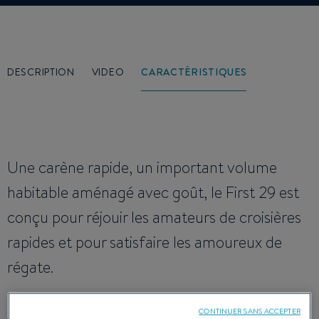
DESCRIPTION
VIDEO
CARACTÉRISTIQUES
Une carène rapide, un important volume
habitable aménagé avec goût, le First 29 est
conçu pour réjouir les amateurs de croisières
rapides et pour satisfaire les amoureux de
régate.
CONTINUER SANS ACCEPTER
ARCHITECTE NAVAL :
GROUPE FINOT