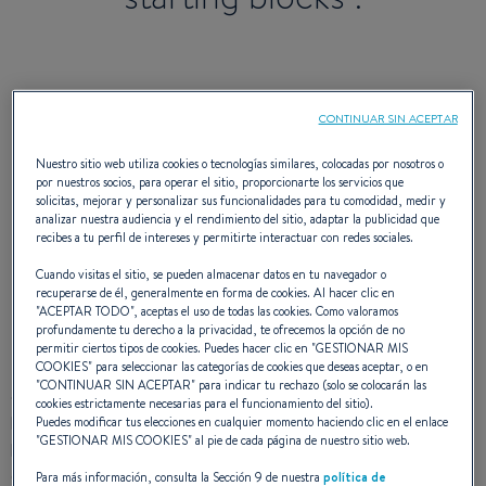
Después del lanzamiento de una nueva ola de
Oceanis
en
CONTINUAR SIN ACEPTAR
febrero pasado, BENETEAU da el pistoletazo de salida de
cuatro nuevos barcos a motor para descubrir en los
Nuestro sitio web utiliza cookies o tecnologías similares, colocadas por nosotros o
por nuestros socios, para operar el sitio, proporcionarte los servicios que
próximos eventos de otoño.
solicitas, mejorar y personalizar sus funcionalidades para tu comodidad, medir y
analizar nuestra audiencia y el rendimiento del sitio, adaptar la publicidad que
recibes a tu perfil de intereses y permitirte interactuar con redes sociales.
¡ Gran Turismo, la escudería
Cuando visitas el sitio, se pueden almacenar datos en tu navegador o
recuperarse de él, generalmente en forma de cookies. Al hacer clic en
se amplía !
"
ACEPTAR TODO
", aceptas el uso de todas las cookies. Como valoramos
profundamente tu derecho a la privacidad, te ofrecemos la opción de no
permitir ciertos tipos de cookies. Puedes hacer clic en "
GESTIONAR MIS
El
Gran Turimo 36
viene a completar la gama de express
COOKIES
" para seleccionar las categorías de cookies que deseas aceptar, o en
"
CONTINUAR SIN ACEPTAR
" para indicar tu rechazo (solo se colocarán las
cruiser de BENETEAU. Propuesto con motorización intra
cookies estrictamente necesarias para el funcionamiento del sitio).
borda, este 36 pies se integra perfectamente entre el
Puedes modificar tus elecciones en cualquier momento haciendo clic en el enlace
"
GESTIONAR MIS COOKIES
" al pie de cada página de nuestro sitio web.
benjamín presentado el año pasado, el
Gran Turismo 32
y el
Gran Turismo 40.
Dotado de un nuevo hard-top, de grandes
Para más información, consulta la Sección 9 de nuestra
política de