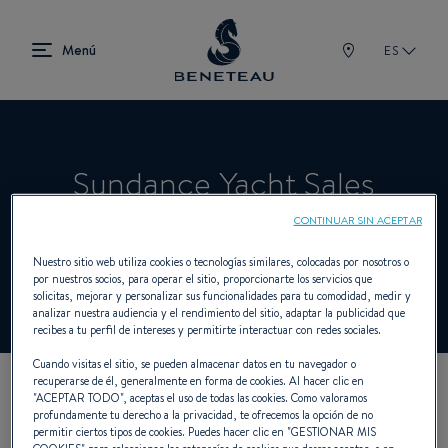
ES
Sundance Yacht Sales
CONTINUAR SIN ACEPTAR
Concesionario Intraborda para BENETEAU
Nuestro sitio web utiliza cookies o tecnologías similares, colocadas por nosotros o
por nuestros socios, para operar el sitio, proporcionarte los servicios que
solicitas, mejorar y personalizar sus funcionalidades para tu comodidad, medir y
analizar nuestra audiencia y el rendimiento del sitio, adaptar la publicidad que
recibes a tu perfil de intereses y permitirte interactuar con redes sociales.
Cuando visitas el sitio, se pueden almacenar datos en tu navegador o
recuperarse de él, generalmente en forma de cookies. Al hacer clic en
"
ACEPTAR TODO
", aceptas el uso de todas las cookies. Como valoramos
NUESTROS DATOS DE
profundamente tu derecho a la privacidad, te ofrecemos la opción de no
permitir ciertos tipos de cookies. Puedes hacer clic en "
GESTIONAR MIS