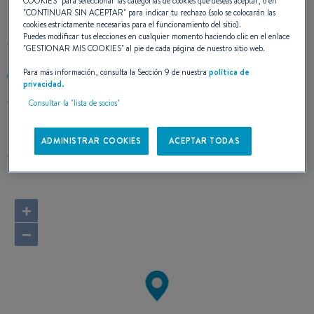
CONTACTO
COOKIES
" para seleccionar las categorías de cookies que deseas aceptar, o en
"
CONTINUAR SIN ACEPTAR
" para indicar tu rechazo (solo se colocarán las
cookies estrictamente necesarias para el funcionamiento del sitio).
Puedes modificar tus elecciones en cualquier momento haciendo clic en el enlace
"
GESTIONAR MIS COOKIES
" al pie de cada página de nuestro sitio web.
Para más información, consulta la Sección 9 de nuestra
política de
3603124057
privacidad.
199 MARINE DRIVE
Consultar la "lista de socios"
98230 BLAINE, Washington
Estados Unidos
ADMINISTRAR COOKIES
ACEPTAR TODAS
Calcular el itinerario
+
−