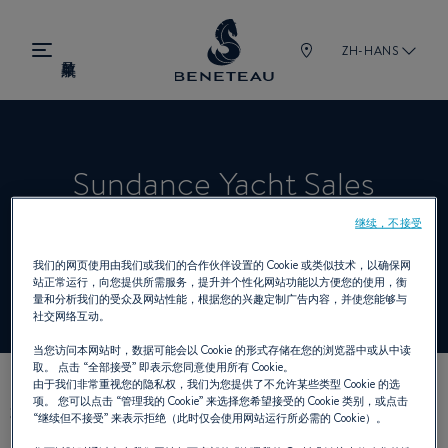
ZH-HANS
Sundance Yacht Sales
继续，不接受
经销商 舷内机 为 BENETEAU
我们的网页使用由我们或我们的合作伙伴设置的 Cookie 或类似技术，以确保网
站正常运行，向您提供所需服务，提升并个性化网站功能以方便您的使用，衡
量和分析我们的受众及网站性能，根据您的兴趣定制广告内容，并使您能够与
社交网络互动。
当您访问本网站时，数据可能会以 Cookie 的形式存储在您的浏览器中或从中读
取。 点击
“全部接受”
即表示您同意使用所有 Cookie。
由于我们非常重视您的隐私权，我们为您提供了不允许某些类型 Cookie 的选
项。 您可以点击
“管理我的 Cookie”
来选择您希望接受的 Cookie 类别，或点击
我们的联络方式
“继续但不接受”
来表示拒绝（此时仅会使用网站运行所必需的 Cookie）。