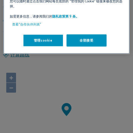
您可以随时通过点击我们网站每页底部的
“管理我的 Cookie”
链接来修改您的选
择。
如需更多信息，请参阅我们的
隐私政策第 9 条。
3603124057
查看“合作伙伴列表”
199 MARINE DRIVE
98230 BLAINE, Washington
管理cookie
全部接受
美国
计算路线
+
−