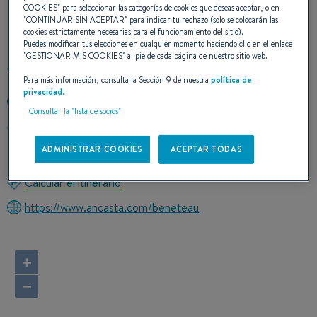
COOKIES
" para seleccionar las categorías de cookies que deseas aceptar, o en
CONTACTO
"
CONTINUAR SIN ACEPTAR
" para indicar tu rechazo (solo se colocarán las
cookies estrictamente necesarias para el funcionamiento del sitio).
Puedes modificar tus elecciones en cualquier momento haciendo clic en el enlace
"
GESTIONAR MIS COOKIES
" al pie de cada página de nuestro sitio web.
Para más información, consulta la Sección 9 de nuestra
política de
privacidad.
+44 (0)1489 854 455
Consultar la "lista de socios"
SWANWICK MARINA SWANWICK
SO31 1ZL SWANWICK- SOUTHAMPTON
ADMINISTRAR COOKIES
ACEPTAR TODAS
Reino Unido
Calcular el itinerario
https://www.ancasta.com/beneteau
+
−