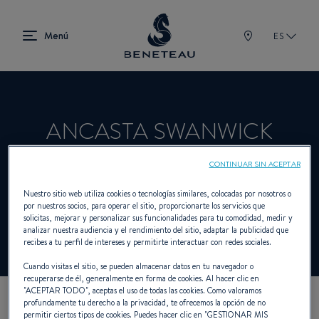
ES
ANCASTA SWANWICK
CONTINUAR SIN ACEPTAR
Concesionario Vela, Intraborda, First para
Nuestro sitio web utiliza cookies o tecnologías similares, colocadas por nosotros o
por nuestros socios, para operar el sitio, proporcionarte los servicios que
BENETEAU
solicitas, mejorar y personalizar sus funcionalidades para tu comodidad, medir y
analizar nuestra audiencia y el rendimiento del sitio, adaptar la publicidad que
recibes a tu perfil de intereses y permitirte interactuar con redes sociales.
Cuando visitas el sitio, se pueden almacenar datos en tu navegador o
recuperarse de él, generalmente en forma de cookies. Al hacer clic en
"
ACEPTAR TODO
", aceptas el uso de todas las cookies. Como valoramos
profundamente tu derecho a la privacidad, te ofrecemos la opción de no
NUESTROS DATOS DE
permitir ciertos tipos de cookies. Puedes hacer clic en "
GESTIONAR MIS