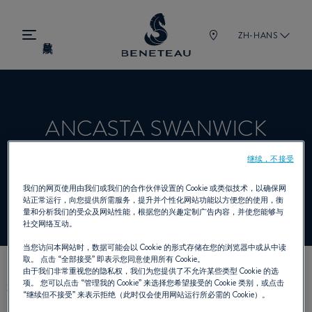
ZH-HANS
ANCASTA SWANWICK
继续，不接受
经销商 帆船, 舷内机, 锋仕 为 BENETEAU
我们的网页使用由我们或我们的合作伙伴设置的 Cookie 或类似技术，以确保网
站正常运行，向您提供所需服务，提升并个性化网站功能以方便您的使用，衡
量和分析我们的受众及网站性能，根据您的兴趣定制广告内容，并使您能够与
社交网络互动。
当您访问本网站时，数据可能会以 Cookie 的形式存储在您的浏览器中或从中读
取。 点击
“全部接受”
即表示您同意使用所有 Cookie。
由于我们非常重视您的隐私权，我们为您提供了不允许某些类型 Cookie 的选
我们的联络方式
项。 您可以点击
“管理我的 Cookie”
来选择您希望接受的 Cookie 类别，或点击
“继续但不接受”
来表示拒绝（此时仅会使用网站运行所必需的 Cookie）。