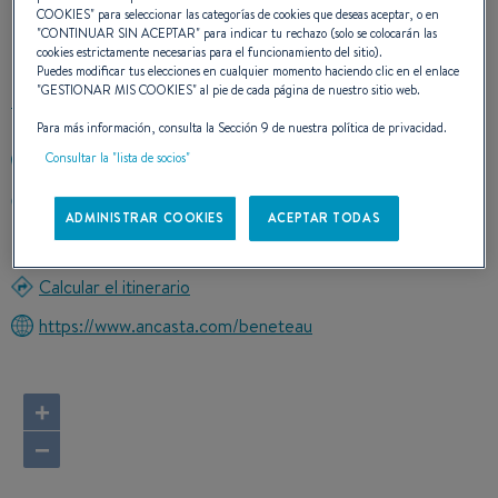
COOKIES
" para seleccionar las categorías de cookies que deseas aceptar, o en
CONTACTO
"
CONTINUAR SIN ACEPTAR
" para indicar tu rechazo (solo se colocarán las
cookies estrictamente necesarias para el funcionamiento del sitio).
Puedes modificar tus elecciones en cualquier momento haciendo clic en el enlace
"
GESTIONAR MIS COOKIES
" al pie de cada página de nuestro sitio web.
Para más información, consulta la Sección 9 de nuestra política de privacidad.
Consultar la "lista de socios"
+44 (0)1489 854 455
SWANWICK MARINA SWANWICK
ADMINISTRAR COOKIES
ACEPTAR TODAS
SO31 1ZL SWANWICK- SOUTHAMPTON
Reino Unido
Calcular el itinerario
https://www.ancasta.com/beneteau
+
−