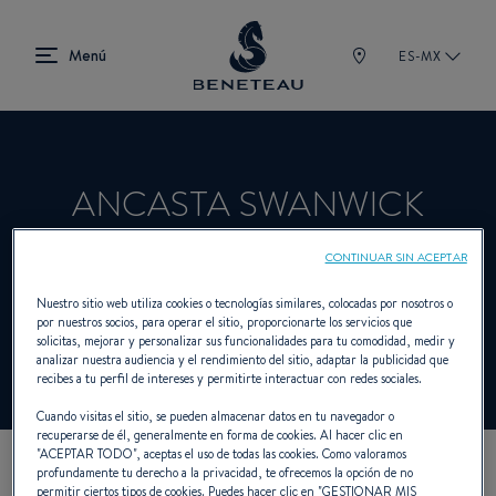
ES-MX
ANCASTA SWANWICK
CONTINUAR SIN ACEPTAR
Concesionario Vela, Intraborda, First para
Nuestro sitio web utiliza cookies o tecnologías similares, colocadas por nosotros o
por nuestros socios, para operar el sitio, proporcionarte los servicios que
BENETEAU
solicitas, mejorar y personalizar sus funcionalidades para tu comodidad, medir y
analizar nuestra audiencia y el rendimiento del sitio, adaptar la publicidad que
recibes a tu perfil de intereses y permitirte interactuar con redes sociales.
Cuando visitas el sitio, se pueden almacenar datos en tu navegador o
recuperarse de él, generalmente en forma de cookies. Al hacer clic en
"
ACEPTAR TODO
", aceptas el uso de todas las cookies. Como valoramos
profundamente tu derecho a la privacidad, te ofrecemos la opción de no
NUESTROS DATOS DE
permitir ciertos tipos de cookies. Puedes hacer clic en "
GESTIONAR MIS