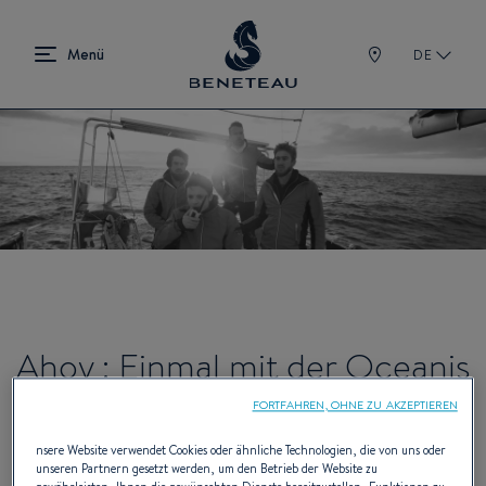
DE
Ahoy : Einmal mit der Oceanis
über den Atlantischen Ozean,
FORTFAHREN, OHNE ZU AKZEPTIEREN
nsere Website verwendet Cookies oder ähnliche Technologien, die von uns oder
um auf die Mukoviszidose
unseren Partnern gesetzt werden, um den Betrieb der Website zu