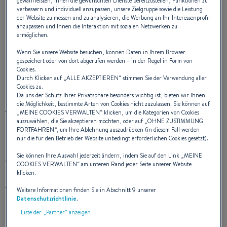
gewährleisten, Ihnen die gewünschten Dienste bereitzustellen, Funktionen zu
aufmerksam zu machen
verbessern und individuell anzupassen, unsere Zielgruppe sowie die Leistung
der Website zu messen und zu analysieren, die Werbung an Ihr Interessenprofil
anzupassen und Ihnen die Interaktion mit sozialen Netzwerken zu
ermöglichen.
Wenn Sie unsere Website besuchen, können Daten in Ihrem Browser
Zusammen wollen wir für Hoffnung sorgen
gespeichert oder von dort abgerufen werden – in der Regel in Form von
Cookies.
Durch Klicken auf „
ALLE AKZEPTIEREN
“ stimmen Sie der Verwendung aller
Cookies zu.
Da uns der Schutz Ihrer Privatsphäre besonders wichtig ist, bieten wir Ihnen
die Möglichkeit, bestimmte Arten von Cookies nicht zuzulassen. Sie können auf
AHOY heißt das Projekt von vier jungen Menschen, das
„
MEINE COOKIES VERWALTEN
“ klicken, um die Kategorien von Cookies
eine ganz besondere Herausforderung für den an
auszuwählen, die Sie akzeptieren möchten, oder auf „
OHNE ZUSTIMMUNG
FORTFAHREN
“, um Ihre Ablehnung auszudrücken (in diesem Fall werden
Mukoviszidose erkrankten 23-jährigen Alexandre ist. Im
nur die für den Betrieb der Website unbedingt erforderlichen Cookies gesetzt).
September 2019 wollen sie an Bord einer Oceanis Clipper
Sie können Ihre Auswahl jederzeit ändern, indem Sie auf den Link „
MEINE
411 zusammen das Abenteuer wagen und damit weltweit
COOKIES VERWALTEN
“ am unteren Rand jeder Seite unserer Website
auf die Krankheit aufmerksam machen und
klicken.
Aufklärungsarbeit über die für Erkrankte
Weitere Informationen finden Sie in Abschnitt 9 unserer
lebensnotwendige Organspende leisten.
Datenschutzrichtlinie
.
Liste der „Partner“ anzeigen
4 Seefahrer, 1 Ziel!