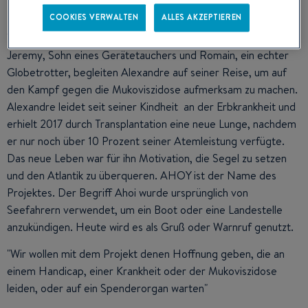
COOKIES VERWALTEN
ALLES AKZEPTIEREN
Thibaud, erfahrener Seemann und Kapitän des Segelboots,
Jeremy, Sohn eines Gerätetauchers und Romain, ein echter
Globetrotter, begleiten Alexandre auf seiner Reise, um auf
den Kampf gegen die Mukoviszidose aufmerksam zu machen.
Alexandre leidet seit seiner Kindheit an der Erbkrankheit und
erhielt 2017 durch Transplantation eine neue Lunge, nachdem
er nur noch über 10 Prozent seiner Atemleistung verfügte.
Das neue Leben war für ihn Motivation, die Segel zu setzen
und den Atlantik zu überqueren. AHOY ist der Name des
Projektes. Der Begriff Ahoi wurde ursprünglich von
Seefahrern verwendet, um ein Boot oder eine Landestelle
anzukündigen. Heute wird es als Gruß oder Warnruf genutzt.
"Wir wollen mit dem Projekt denen Hoffnung geben, die an
einem Handicap, einer Krankheit oder der Mukoviszidose
leiden, oder auf ein Spenderorgan warten"