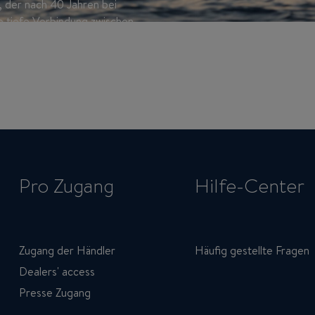
 der nach 40 Jahren bei
 tiefe Verbindung zwischen
sten Ausgabe. Für Jean-
, über das historische
Rennen nachzudenken.
Pro Zugang
Hilfe-Center
Zugang der Händler
Häufig gestellte Fragen
Dealers' access
Presse Zugang