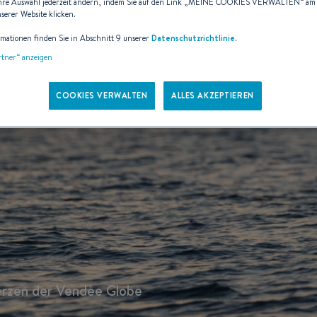
hre Auswahl jederzeit ändern, indem Sie auf den Link „
MEINE COOKIES VERWALTEN
“ am
nserer Website klicken.
rmationen finden Sie in Abschnitt 9 unserer
Datenschutzrichtlinie
.
artner“ anzeigen
COOKIES VERWALTEN
ALLES AKZEPTIEREN
Herzen der Vendée Globe