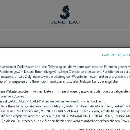
 HERZEN DER VENDÉE GLOBE
FORTFAHREN, OHN
Tube ist deaktiviert.
ie Verwendung von Funktions-Cookies auf unserer Seite zulassen
e verwendet Cookies oder ähnliche Technologien, die von uns oder unseren Partnern gesetzt
Website zu gewährleisten, Ihnen die gewünschten Dienste bereitzustellen, Funktionen zu ver
anzupassen, unsere Zielgruppe sowie die Leistung der Website zu messen und zu analysieren, 
Cookies verwalten
enprofil anzupassen und Ihnen die Interaktion mit sozialen Netzwerken zu ermöglichen.
ere Website besuchen, können Daten in Ihrem Browser gespeichert oder von dort abgerufen
 Form von Cookies.
n auf „
ALLE AKZEPTIEREN
“ stimmen Sie der Verwendung aller Cookies zu.
chutz Ihrer Privatsphäre besonders wichtig ist, bieten wir Ihnen die Möglichkeit, bestimmte
 zuzulassen. Sie können auf „
MEINE COOKIES VERWALTEN
“ klicken, um die Kategorien v
 die Sie akzeptieren möchten, oder auf „
OHNE ZUSTIMMUNG FORTFAHREN
“, um Ihre A
(in diesem Fall werden nur die für den Betrieb der Website unbedingt erforderlichen Cookies