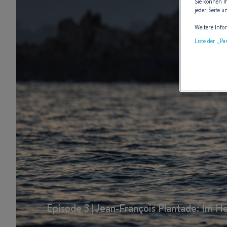
Sie können I
jeder Seite u
Weitere Info
Liste der „P
Episode 3 | Jean-François Plantade: Im 