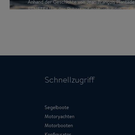
Anhand der Geschichte von Jean-François Plantade,
BENETEAU in den Ruhestand geht, erkunden wir die
der Marke und der Vendée Globe seit ihrer allerer
François ist dieser letzte Abschied eine Gelegenheit
Engagement von BENETEAU für dieses legendäre 
Schnellzugriff
Segelboote
Motoryachten
Motorbooten
Konfigurator