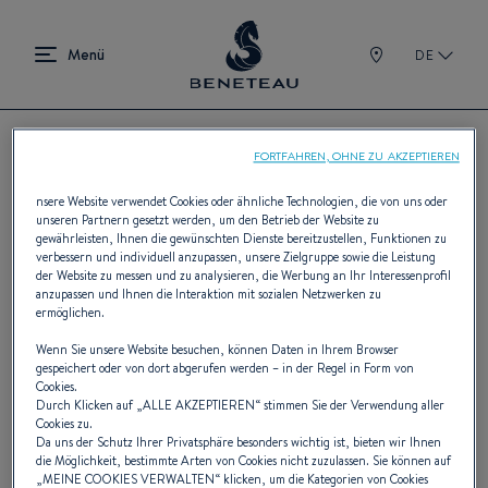
DE
FORTFAHREN, OHNE ZU AKZEPTIEREN
Finden Sie Ihren BENETEAU-
nsere Website verwendet Cookies oder ähnliche Technologien, die von uns oder
unseren Partnern gesetzt werden, um den Betrieb der Website zu
Vertraghändler
gewährleisten, Ihnen die gewünschten Dienste bereitzustellen, Funktionen zu
verbessern und individuell anzupassen, unsere Zielgruppe sowie die Leistung
der Website zu messen und zu analysieren, die Werbung an Ihr Interessenprofil
anzupassen und Ihnen die Interaktion mit sozialen Netzwerken zu
ermöglichen.
Mit 400 Vertragshändlern auf allen fünf
Wenn Sie unsere Website besuchen, können Daten in Ihrem Browser
gespeichert oder von dort abgerufen werden – in der Regel in Form von
Kontinenten verfügt BENETEAU über das
Cookies.
Durch Klicken auf „
ALLE AKZEPTIEREN
“ stimmen Sie der Verwendung aller
weltweit größte Wassersportnetzwerk.
Cookies zu.
Da uns der Schutz Ihrer Privatsphäre besonders wichtig ist, bieten wir Ihnen
die Möglichkeit, bestimmte Arten von Cookies nicht zuzulassen. Sie können auf
„
MEINE COOKIES VERWALTEN
“ klicken, um die Kategorien von Cookies