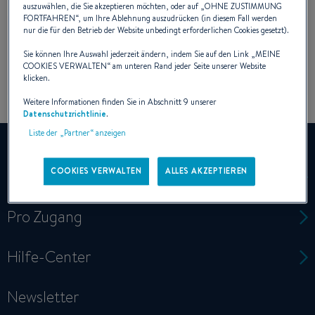
auszuwählen, die Sie akzeptieren möchten, oder auf „
OHNE ZUSTIMMUNG
FORTFAHREN
“, um Ihre Ablehnung auszudrücken (in diesem Fall werden
nur die für den Betrieb der Website unbedingt erforderlichen Cookies gesetzt).
Sie können Ihre Auswahl jederzeit ändern, indem Sie auf den Link „
MEINE
COOKIES VERWALTEN
“ am unteren Rand jeder Seite unserer Website
klicken.
Weitere Informationen finden Sie in Abschnitt 9 unserer
Datenschutzrichtlinie
.
Liste der „Partner“ anzeigen
COOKIES VERWALTEN
ALLES AKZEPTIEREN
Schnellzugriff
Pro Zugang
Hilfe-Center
Newsletter