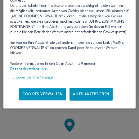
Cookies zu.
Da uns der Schutz Ihrer Privatsphäre besonders wichtig ist, bieten wir Ihnen
die Möglichkeit, bestimmte Arten von Cookies nicht zuzulassen. Sie können auf
„
MEINE COOKIES VERWALTEN
“ klicken, um die Kategorien von Cookies
auszuwählen, die Sie akzeptieren möchten, oder auf „
OHNE ZUSTIMMUNG
+4366087100248
FORTFAHREN
“, um Ihre Ablehnung auszudrücken (in diesem Fall werden
nur die für den Betrieb der Website unbedingt erforderlichen Cookies gesetzt).
Postgasse 8b
1010 WIEN
Sie können Ihre Auswahl jederzeit ändern, indem Sie auf den Link „
MEINE
Austria
COOKIES VERWALTEN
“ am unteren Rand jeder Seite unserer Website
klicken.
Route berechnen
Weitere Informationen finden Sie in Abschnitt 9 unserer
www.sailify.at
Datenschutzrichtlinie
.
Liste der „Partner“ anzeigen
+
COOKIES VERWALTEN
ALLES AKZEPTIEREN
−