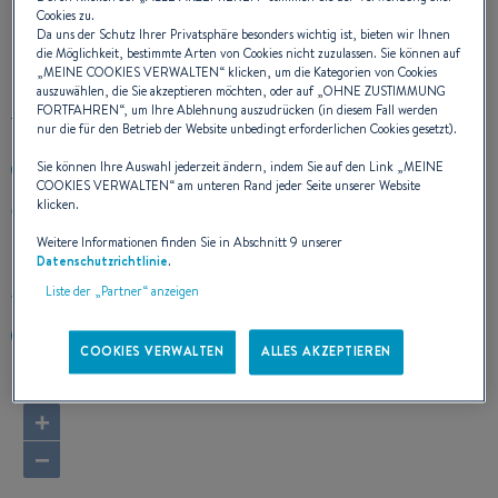
Cookies zu.
Da uns der Schutz Ihrer Privatsphäre besonders wichtig ist, bieten wir Ihnen
UNSERE KONTAKTDATEN
die Möglichkeit, bestimmte Arten von Cookies nicht zuzulassen. Sie können auf
„
MEINE COOKIES VERWALTEN
“ klicken, um die Kategorien von Cookies
auszuwählen, die Sie akzeptieren möchten, oder auf „
OHNE ZUSTIMMUNG
FORTFAHREN
“, um Ihre Ablehnung auszudrücken (in diesem Fall werden
nur die für den Betrieb der Website unbedingt erforderlichen Cookies gesetzt).
Sie können Ihre Auswahl jederzeit ändern, indem Sie auf den Link „
MEINE
+35621346461
COOKIES VERWALTEN
“ am unteren Rand jeder Seite unserer Website
klicken.
86, Forth Mansions Ta Xbiex Sea Front
XBX1027 TA'XBIEX
Weitere Informationen finden Sie in Abschnitt 9 unserer
Malta
Datenschutzrichtlinie
.
Liste der „Partner“ anzeigen
Route berechnen
https://www.medyachtsales.com/
COOKIES VERWALTEN
ALLES AKZEPTIEREN
+
−