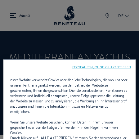
DE
MEDITERRANEAN YACHTS
SALES LTD
FORTFAHREN, OHNE ZU AKZEPTIEREN
nsere Website verwendet Cookies oder ähnliche Technologien, die von uns oder
unseren Partnern gesetzt werden, um den Betrieb der Website zu
gewährleisten, Ihnen die gewünschten Dienste bereitzustellen, Funktionen zu
Händler Segelboote, Innenborder,
verbessern und individuell anzupassen, unsere Zielgruppe sowie die Leistung
der Website zu messen und zu analysieren, die Werbung an Ihr Interessenprofil
Aussenborder, First für BENETEAU
anzupassen und Ihnen die Interaktion mit sozialen Netzwerken zu
ermöglichen.
Wenn Sie unsere Website besuchen, können Daten in Ihrem Browser
gespeichert oder von dort abgerufen werden – in der Regel in Form von
Cookies.
Durch Klicken auf „
ALLE AKZEPTIEREN
“ stimmen Sie der Verwendung aller