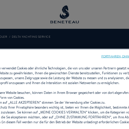
DLER
DELTA YACHTING SERVICE
A YACHTING SE
FORTFAHREN, OHN
e verwendet Cookies oder ähnliche Technologien, die von uns oder unseren Partnern gesetzt
Website zu gewährleisten, Ihnen die gewünschten Dienste bereitzustellen, Funktionen zu ver
anzupassen, unsere Zielgruppe sowie die Leistung der Website zu messen und zu analysieren, 
enprofil anzupassen und Ihnen die Interaktion mit sozialen Netzwerken zu ermöglichen.
Händler Aussenborder für BENETEA
ere Website besuchen, können Daten in Ihrem Browser gespeichert oder von dort abgerufen
 Form von Cookies.
n auf „
ALLE AKZEPTIEREN
“ stimmen Sie der Verwendung aller Cookies zu.
chutz Ihrer Privatsphäre besonders wichtig ist, bieten wir Ihnen die Möglichkeit, bestimmte
 zuzulassen. Sie können auf „
MEINE COOKIES VERWALTEN
“ klicken, um die Kategorien v
 die Sie akzeptieren möchten, oder auf „
OHNE ZUSTIMMUNG FORTFAHREN
“, um Ihre A
(in diesem Fall werden nur die für den Betrieb der Website unbedingt erforderlichen Cookies