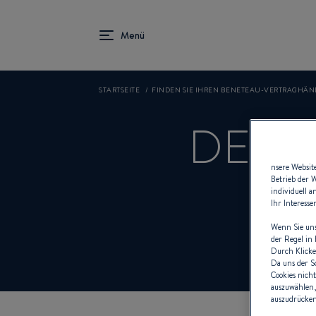
STARTSEITE
FINDEN SIE IHREN BENETEAU-VERTRAGHÄN
DELT
nsere Websit
Betrieb der 
individuell 
Ihr Interess
Wenn Sie uns
der Regel in
Durch Klicke
Da uns der S
Cookies nicht
auszuwählen,
auszudrücken 