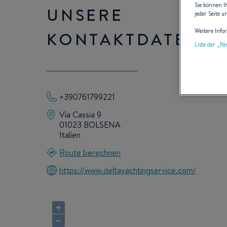
Sie können I
UNSERE
jeder Seite u
Weitere Info
KONTAKTDATEN
Liste der „P
+390761799221
Via Cassia 9
01023 BOLSENA
Italien
Route berechnen
https://www.deltayachtingservice.com/
+
−