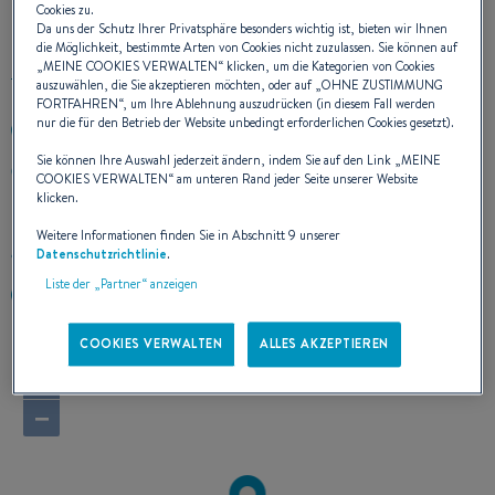
UNSERE KONTAKTDATEN
Cookies zu.
Da uns der Schutz Ihrer Privatsphäre besonders wichtig ist, bieten wir Ihnen
die Möglichkeit, bestimmte Arten von Cookies nicht zuzulassen. Sie können auf
„
MEINE COOKIES VERWALTEN
“ klicken, um die Kategorien von Cookies
auszuwählen, die Sie akzeptieren möchten, oder auf „
OHNE ZUSTIMMUNG
FORTFAHREN
“, um Ihre Ablehnung auszudrücken (in diesem Fall werden
nur die für den Betrieb der Website unbedingt erforderlichen Cookies gesetzt).
+41266729060
Sie können Ihre Auswahl jederzeit ändern, indem Sie auf den Link „
MEINE
Route Neuve 4
COOKIES VERWALTEN
“ am unteren Rand jeder Seite unserer Website
1595 FAOUG VD
klicken.
Schweiz
Weitere Informationen finden Sie in Abschnitt 9 unserer
Route berechnen
Datenschutzrichtlinie
.
Liste der „Partner“ anzeigen
www.jack-beck.ch
COOKIES VERWALTEN
ALLES AKZEPTIEREN
+
−