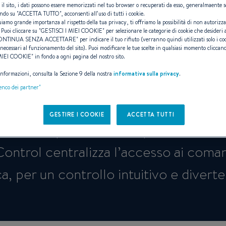
 il sito, i dati possono essere memorizzati nel tuo browser o recuperati da esso, generalmaente s
ndo su "
ACCETTA TUTTO
", acconsenti all’uso di tutti i cookie.
uiamo grande importanza al rispetto della tua privacy, ti offriamo la possibilità di non autorizz
 Puoi cliccare su "
GESTISCI I MIEI COOKIE
" per selezionare le categorie di cookie che desideri 
ONTINUA SENZA ACCETTARE
" per indicare il tuo rifiuto (verranno quindi utilizzati solo i co
necessari al funzionamento del sito). Puoi modificare le tue scelte in qualsiasi momento cliccand
Ship Control®
 MIEI COOKIE
" in fondo a ogni pagina del nostro sito.
 informazioni, consulta la Sezione 9 della nostra
informativa sulla privacy
.
lenco dei partner"
GESTIRE I COOKIE
ACCETTA TUTTI
amente spunto dai computer di bord
Control centralizza l’accesso ai coman
a, per un controllo intuitivo e divert