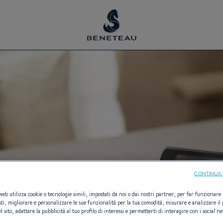
CONTINUA 
 web utilizza cookie o tecnologie simili, impostati da noi o dai nostri partner, per far funzionare il
sti, migliorare e personalizzare le sue funzionalità per la tua comodità, misurare e analizzare il 
l sito, adattare la pubblicità al tuo profilo di interessi e permetterti di interagire con i social n