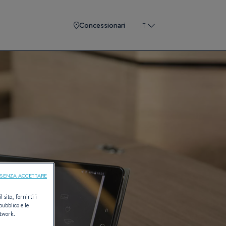
Concessionari
IT
SENZA ACCETTARE
 sito, fornirti i
pubblico e le
etwork.