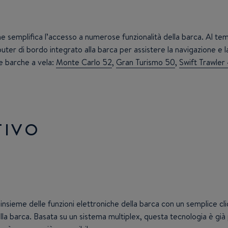
che semplifica l’accesso a numerose funzionalità della barca. Al t
er di bordo integrato alla barca per assistere la navigazione e la
 e barche a vela:
Monte Carlo 52
,
Gran Turismo 50
,
Swift Trawler
TIVO
nsieme delle funzioni elettroniche della barca con un semplice clic
o della barca. Basata su un sistema multiplex, questa tecnologia è