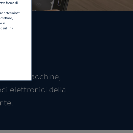
otto forma di
are determinati
accettare,
okie
o sul link
o delle macchine,
di elettronici della
ente.