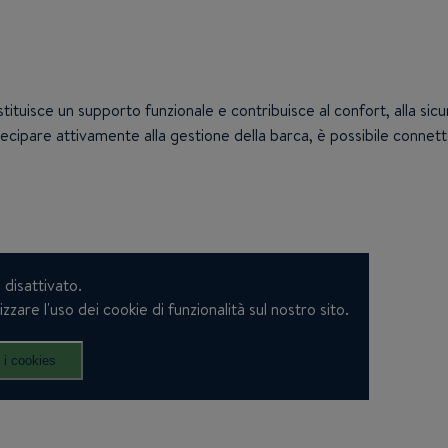
tuisce un supporto funzionale e contribuisce al confort, alla sicur
cipare attivamente alla gestione della barca, è possibile connet
disattivato.
zare l'uso dei cookie di funzionalità sul nostro sito.
 i cookies