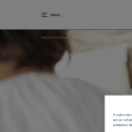
PAGINA INIZIALE
INNOVARE
SHIP CONTROL®
Il nostro sito
servizi richie
prestazioni de