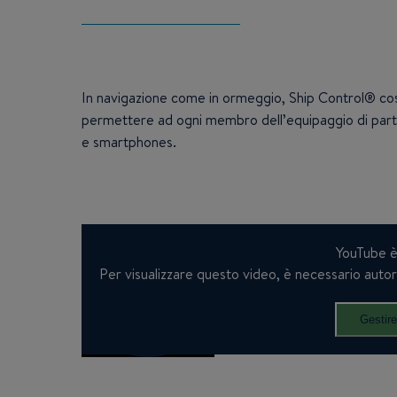
In navigazione come in ormeggio, Ship Control® costi
permettere ad ogni membro dell’equipaggio di parte
e smartphones.
YouTube è 
Per visualizzare questo video, è necessario autoriz
Gestire