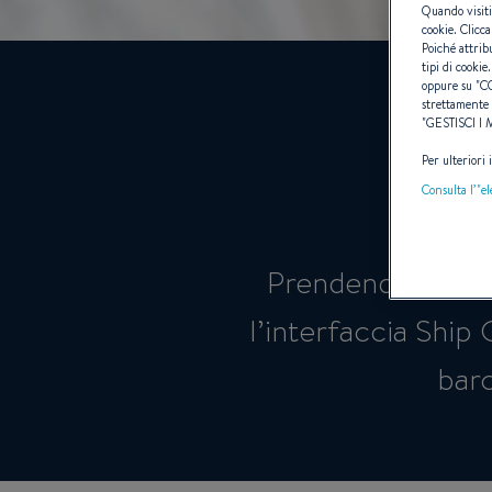
Quando visiti
cookie. Clicca
Poiché attrib
tipi di cookie.
oppure su "
C
strettamente 
"
GESTISCI I
Per ulteriori
Consulta l’"e
Prendendo dirett
l’interfaccia Ship 
barc