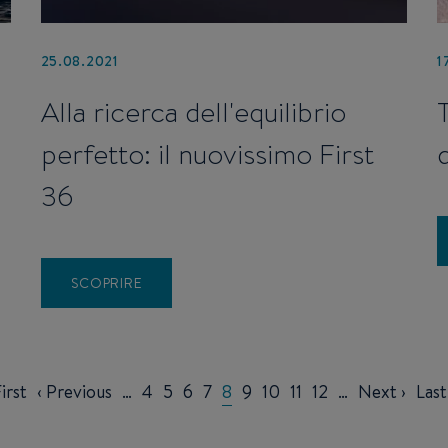
25.08.2021
1
Alla ricerca dell'equilibrio
perfetto: il nuovissimo First
36
SCOPRIRE
rst
irst
Previous
‹ Previous
…
Page
4
Page
5
Page
6
Page
7
Current
8
Page
9
Page
10
Page
11
Page
12
…
Next
Next ›
Last
Last
ge
page
page
page
pag