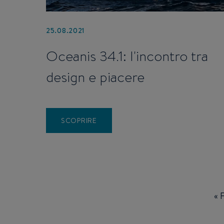
25.08.2021
Oceanis 34.1: l'incontro tra
design e piacere
SCOPRIRE
Pagination
Fi
« F
pa