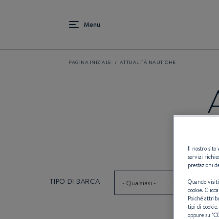
PAGINA INIZIALE
ATTUALITÀ NAUTICHE
Il nostro sito
servizi richie
prestazioni de
TIPO DI BARCA
Quando visiti
- Qualsiasi -
cookie. Clicca
Poiché attrib
tipi di cookie.
oppure su "
C