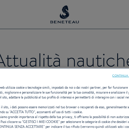
Attualità nautich
CONTINUA 
 web utilizza cookie o tecnologie simili, impostati da noi o dai nostri partner, per far funzionare il
sti, migliorare e personalizzare le sue funzionalità per la tua comodità, misurare e analizzare il 
l sito, adattare la pubblicità al tuo profilo di interessi e permetterti di interagire con i social n
GAMMA
TEMATICA
 il sito, i dati possono essere memorizzati nel tuo browser o recuperati da esso, generalmaente s
- Qualsiasi -
ndo su "
ACCETTA TUTTO
", acconsenti all’uso di tutti i cookie.
uiamo grande importanza al rispetto della tua privacy, ti offriamo la possibilità di non autorizz
 Puoi cliccare su "
GESTISCI I MIEI COOKIE
" per selezionare le categorie di cookie che desideri 
ONTINUA SENZA ACCETTARE
" per indicare il tuo rifiuto (verranno quindi utilizzati solo i co