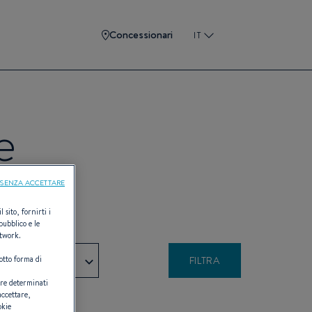
Concessionari
IT
e
SENZA ACCETTARE
 sito, fornirti i
pubblico e le
etwork.
otto forma di
- Qualsiasi -
are determinati
accettare,
okie