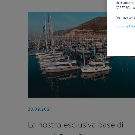
strettamente 
"
GESTISCI I
Per ulteriori
Consulta l’"e
28.09.2021
La nostra esclusiva base di