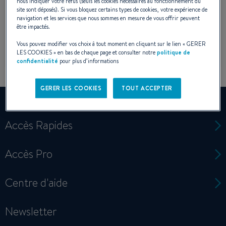
nous indiquer votre refus (seuls les cookies nécessaires au fonctionnement du
site sont déposés). Si vous bloquez certains types de cookies, votre expérience de
navigation et les services que nous sommes en mesure de vous offrir peuvent
être impactés.
Vous pouvez modifier vos choix à tout moment en cliquant sur le lien «
GERER
LES COOKIES
» en bas de chaque page et consulter notre
politique de
confidentialité
pour plus d’informations
GERER LES COOKIES
TOUT ACCEPTER
Accès Rapides
Accès Pro
Centre d'aide
Newsletter