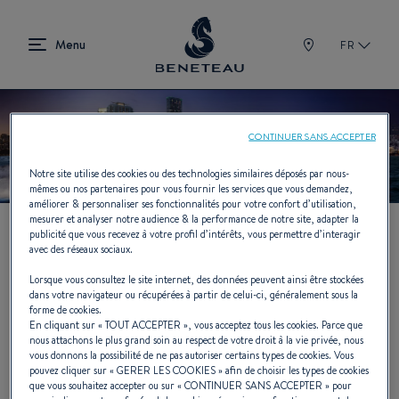
FR
CONTINUER SANS ACCEPTER
Notre site utilise des cookies ou des technologies similaires déposés par nous-
mêmes ou nos partenaires pour vous fournir les services que vous demandez,
améliorer & personnaliser ses fonctionnalités pour votre confort d’utilisation,
mesurer et analyser notre audience & la performance de notre site, adapter la
publicité que vous recevez à votre profil d’intérêts, vous permettre d’interagir
avec des réseaux sociaux.
Lorsque vous consultez le site internet, des données peuvent ainsi être stockées
dans votre navigateur ou récupérées à partir de celui-ci, généralement sous la
Prenez les commandes et partez vers de
forme de cookies.
En cliquant sur «
TOUT ACCEPTER
», vous acceptez tous les cookies. Parce que
nouveaux horizons avec BENETEAU !
nous attachons le plus grand soin au respect de votre droit à la vie privée, nous
vous donnons la possibilité de ne pas autoriser certains types de cookies. Vous
pouvez cliquer sur «
GERER LES COOKIES
» afin de choisir les types de cookies
que vous souhaitez accepter ou sur «
CONTINUER SANS ACCEPTER
» pour