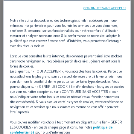
et la sécurité qu'il procure, même en équipage
CONTINUER SANS ACCEPTER
réduit. Ses performances redoutables, son
Notre site utilise des cookies ou des technologies similaires déposés par nous-
mêmes ou nos partenaires pour vous fournir les services que vous demandez,
équipement de série au plus haut standard,
améliorer & personnaliser ses fonctionnalités pour votre confort d’utilisation,
mesurer et analyser notre audience & la performance de notre site, adapter la
son élégance intemporelle rendent ce 44
publicité que vous recevez à votre profil d’intérêts, vous permettre d’interagir
avec des réseaux sociaux.
"unique dans le monde des course-croisière.
Lorsque vous consultez le site internet, des données peuvent ainsi être stockées
dans votre navigateur ou récupérées à partir de celui-ci, généralement sous la
forme de cookies.
En cliquant sur «
TOUT ACCEPTER
», vous acceptez tous les cookies. Parce que
ARCHITECTE NAVAL :
FARR YACHT DESIGN
nous attachons le plus grand soin au respect de votre droit à la vie privée, nous
vous donnons la possibilité de ne pas autoriser certains types de cookies. Vous
pouvez cliquer sur «
GERER LES COOKIES
» afin de choisir les types de cookies
que vous souhaitez accepter ou sur «
CONTINUER SANS ACCEPTER
» pour
nous indiquer votre refus (seuls les cookies nécessaires au fonctionnement du
DESIGN EXTERIEUR
site sont déposés). Si vous bloquez certains types de cookies, votre expérience de
navigation et les services que nous sommes en mesure de vous offrir peuvent
être impactés.
Vous pouvez modifier vos choix à tout moment en cliquant sur le lien «
GERER
LES COOKIES
» en bas de chaque page et consulter notre
politique de
confidentialité
pour plus d’informations