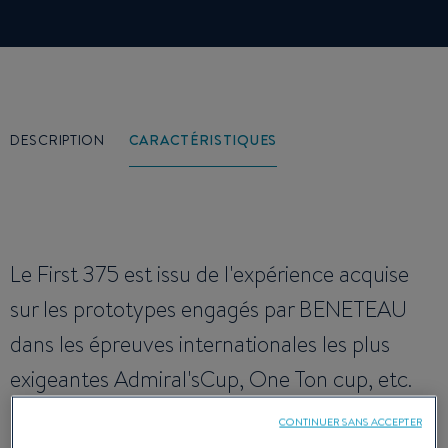
DESCRIPTION
CARACTÉRISTIQUES
Le First 375 est issu de l'expérience acquise
sur les prototypes engagés par BENETEAU
dans les épreuves internationales les plus
exigeantes Admiral'sCup, One Ton cup, etc.
Posséder un First 375 ce n'est pas seulement
CONTINUER SANS ACCEPTER