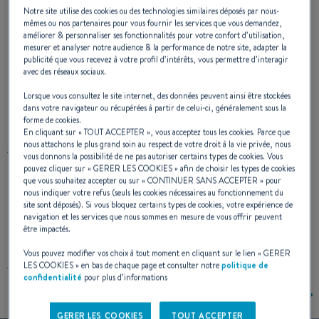
s'assurer des performances et des qualités
Notre site utilise des cookies ou des technologies similaires déposés par nous-
marines exceptionnelles. C'est aussi disposer
mêmes ou nos partenaires pour vous fournir les services que vous demandez,
améliorer & personnaliser ses fonctionnalités pour votre confort d’utilisation,
d'un très beau voilier de croisière, très
mesurer et analyser notre audience & la performance de notre site, adapter la
publicité que vous recevez à votre profil d’intérêts, vous permettre d’interagir
habitable pour six à huit personnes. Un bateau
avec des réseaux sociaux.
racé, à la barre duquel on est fier d'appareiller.
Lorsque vous consultez le site internet, des données peuvent ainsi être stockées
dans votre navigateur ou récupérées à partir de celui-ci, généralement sous la
forme de cookies.
En cliquant sur «
TOUT ACCEPTER
», vous acceptez tous les cookies. Parce que
nous attachons le plus grand soin au respect de votre droit à la vie privée, nous
ARCHITECTE NAVAL :
JEAN BERRET
vous donnons la possibilité de ne pas autoriser certains types de cookies. Vous
pouvez cliquer sur «
GERER LES COOKIES
» afin de choisir les types de cookies
que vous souhaitez accepter ou sur «
CONTINUER SANS ACCEPTER
» pour
nous indiquer votre refus (seuls les cookies nécessaires au fonctionnement du
site sont déposés). Si vous bloquez certains types de cookies, votre expérience de
navigation et les services que nous sommes en mesure de vous offrir peuvent
DESIGN EXTERIEUR
être impactés.
Vous pouvez modifier vos choix à tout moment en cliquant sur le lien «
GERER
LES COOKIES
» en bas de chaque page et consulter notre
politique de
confidentialité
pour plus d’informations
GERER LES COOKIES
TOUT ACCEPTER