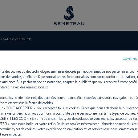
H SAILS CYPRUS LTD
H SAILS CYPRU
CONTINU
ilise des cookies ou des technologies similaires déposés par nous-mêmes ou nos partenaires pour 
vous demandez, améliorer & personnaliser ses fonctionnalités pour votre confort d’utilisation,
e audience & la performance de notre site, adapter la publicité que vous recevez à votre profil 
nteragir avec des réseaux sociaux.
e Voiliers, In-bord, Hors-bord, Firs
consultez le site internet, des données peuvent ainsi être stockées dans votre navigateur ou ré
généralement sous la forme de cookies.
sur «
TOUT ACCEPTER
», vous acceptez tous les cookies. Parce que nous attachons le plus grand
t à la vie privée, nous vous donnons la possibilité de ne pas autoriser certains types de cookies.
GERER LES COOKIES
» afin de choisir les types de cookies que vous souhaitez accepter ou su
PTER
» pour nous indiquer votre refus (seuls les cookies nécessaires au fonctionnement du site 
certains types de cookies, votre expérience de navigation et les services que nous sommes en m
t être impactés.