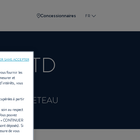
Concessionnaires
FR
S LTD
ER SANS ACCEPTER
vous fournir les
 mesurer et
d’intérêts, vous
t pour BENETEAU
cupérées à partir
 soin au respect
 Vous pouvez
r «
CONTINUER
sont déposés). Si
esure de vous