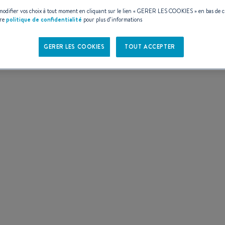
ES
odifier vos choix à tout moment en cliquant sur le lien «
GERER LES COOKIES
» en bas de 
tre
politique de confidentialité
pour plus d’informations
GERER LES COOKIES
TOUT ACCEPTER