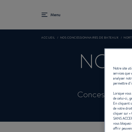
ACCUEIL
NOS CONCESSIONNAIRES DE BATEAUX
NORT
NORT
Notre site ut
services que 
analyser notr
permettre d’i
Concessionnair
Lorsque vous 
de celui-ci, 
En cliquant 
de votre droi
cliquer sur «
SANS ACCE
vous bloquez 
offrir peuven