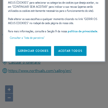
MEUS COOKIES
" para selecionar as categorias de cookies que deseja aceitar, ou
CONTATO
em "
CONTINUAR SEM ACEITAR
" para indicar a sua recusa (apenas serão
utilizados os cookies estritamente necessários para o funcionamento do site).
Pode alterar as suas escolhas a qualquer momento clicando no link "
GERIR OS
MEUS COOKIES
" no rodapé de cada página do nosso site.
Para mais informações, consulte a Secção 9 da nossa
política de privacidade
.
+35796754232
Consultar a "lista de parceiros"
1 Siafi, Building Z, Office Z4, Old Port
3042 LIMASSOL
GERENCIAR COOKIES
ACEITAR TODOS
Cyprus
Calcular o itinerário
https://www.northsails.com/sailing/en/
+
−