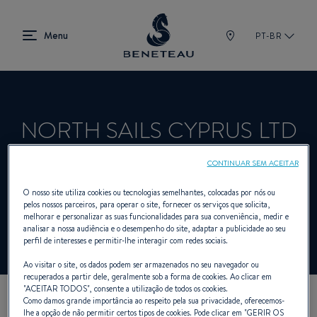
PT-BR
NORTH SAILS CYPRUS LTD
CONTINUAR SEM ACEITAR
Revendedor Veleiros, A bordo, Fora de
O nosso site utiliza cookies ou tecnologias semelhantes, colocadas por nós ou
pelos nossos parceiros, para operar o site, fornecer os serviços que solicita,
bordo, Primeiro para BENETEAU
melhorar e personalizar as suas funcionalidades para sua conveniência, medir e
analisar a nossa audiência e o desempenho do site, adaptar a publicidade ao seu
perfil de interesses e permitir-lhe interagir com redes sociais.
Ao visitar o site, os dados podem ser armazenados no seu navegador ou
recuperados a partir dele, geralmente sob a forma de cookies. Ao clicar em
"
ACEITAR TODOS
", consente a utilização de todos os cookies.
Como damos grande importância ao respeito pela sua privacidade, oferecemos-
NOSSOS DADOS DE
lhe a opção de não permitir certos tipos de cookies. Pode clicar em "
GERIR OS