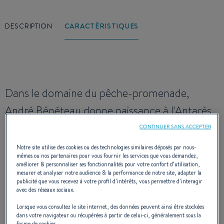
DESCRIPTION
CARACTÉRISTIQUES
Dans le domaine du pêche-promenade,
André Bénéteau donne naissance à l'Antarès
6.50 en faisant appel à la carène semi-
CONTINUER SANS ACCEPTER
planante qui autorise des performances
Notre site utilise des cookies ou des technologies similaires déposés par nous-
mêmes ou nos partenaires pour vous fournir les services que vous demandez,
sensiblement supérieures grâce au montage
améliorer & personnaliser ses fonctionnalités pour votre confort d’utilisation,
mesurer et analyser notre audience & la performance de notre site, adapter la
de moteurs plus puissants. Ce modèle de la
publicité que vous recevez à votre profil d’intérêts, vous permettre d’interagir
avec des réseaux sociaux.
gamme Antarès propose un grand cockpit
Lorsque vous consultez le site internet, des données peuvent ainsi être stockées
pour la pêche et une confortable petite
dans votre navigateur ou récupérées à partir de celui-ci, généralement sous la
forme de cookies.