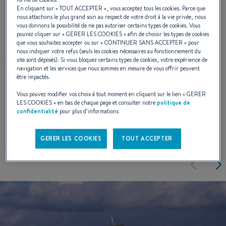
cabine pour la croisière cotière afin d'adopter
En cliquant sur «
TOUT ACCEPTER
», vous acceptez tous les cookies. Parce que
nous attachons le plus grand soin au respect de votre droit à la vie privée, nous
un nouveau comportement marin.
vous donnons la possibilité de ne pas autoriser certains types de cookies. Vous
pouvez cliquer sur «
GERER LES COOKIES
» afin de choisir les types de cookies
que vous souhaitez accepter ou sur «
CONTINUER SANS ACCEPTER
» pour
nous indiquer votre refus (seuls les cookies nécessaires au fonctionnement du
site sont déposés). Si vous bloquez certains types de cookies, votre expérience de
ARCHITECTE NAVAL :
ANDRÉ BENETEAU
navigation et les services que nous sommes en mesure de vous offrir peuvent
être impactés.
Vous pouvez modifier vos choix à tout moment en cliquant sur le lien «
GERER
LES COOKIES
» en bas de chaque page et consulter notre
politique de
DESIGN EXTERIEUR
confidentialité
pour plus d’informations
GERER LES COOKIES
TOUT ACCEPTER