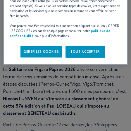
nous indiquer votre refus (seuls les cookies nécessaires au fonctionnement du
site sont déposés). Si vous bloquez certains types de cookies, votre expérience de
BENETEAU félicite l’ensemble des
navigation et les services que nous sommes en mesure de vous offrir peuvent
être impactés.
concurrents, ainsi que les organisateurs,
Vous pouvez modifier vos choix à tout moment en cliquant sur le lien «
GERER
partenaires et bénévoles qui ont contribué
LES COOKIES
» en bas de chaque page et consulter notre
politique de
confidentialité
pour plus d’informations
à la réussite de cette édition 2026.
GERER LES COOKIES
TOUT ACCEPTER
La
Solitaire du Figaro Paprec 2026
a livré son verdict au
terme de trois semaines de compétition intense. Après trois
étapes disputées (Perros-Guirec/Vigo, Vigo/Pornichet,
Pornichet/Le Havre) et près de 1 600 milles parcourus, c’est
Nicolas LUNVEN qui s’impose au classement général de
cette 57e édition
et
Paul LOISEAU qui s’impose au
classement BENETEAU des bizuths
.
Partis de Perros-Guirec le 17 mai dernier, les 36 skippers