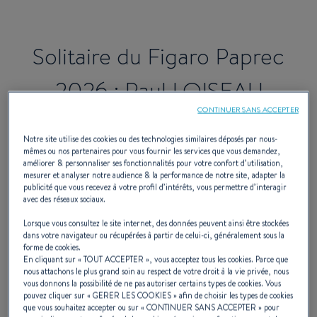
Solitaire du Figaro Paprec
2026 : Paul LOISEAU
CONTINUER SANS ACCEPTER
remporte le trophée
Notre site utilise des cookies ou des technologies similaires déposés par nous-
BENETEAU des bizuths !
mêmes ou nos partenaires pour vous fournir les services que vous demandez,
améliorer & personnaliser ses fonctionnalités pour votre confort d’utilisation,
mesurer et analyser notre audience & la performance de notre site, adapter la
publicité que vous recevez à votre profil d’intérêts, vous permettre d’interagir
avec des réseaux sociaux.
Épreuve incontournable du calendrier de la
Lorsque vous consultez le site internet, des données peuvent ainsi être stockées
course au large, la Solitaire du Figaro
dans votre navigateur ou récupérées à partir de celui-ci, généralement sous la
forme de cookies.
En cliquant sur «
TOUT ACCEPTER
», vous acceptez tous les cookies. Parce que
Paprec demeure un rendez-vous majeur
nous attachons le plus grand soin au respect de votre droit à la vie privée, nous
vous donnons la possibilité de ne pas autoriser certains types de cookies. Vous
pour les skippers, les partenaires et
pouvez cliquer sur «
GERER LES COOKIES
» afin de choisir les types de cookies
que vous souhaitez accepter ou sur «
CONTINUER SANS ACCEPTER
» pour
l’ensemble de la filière nautique.