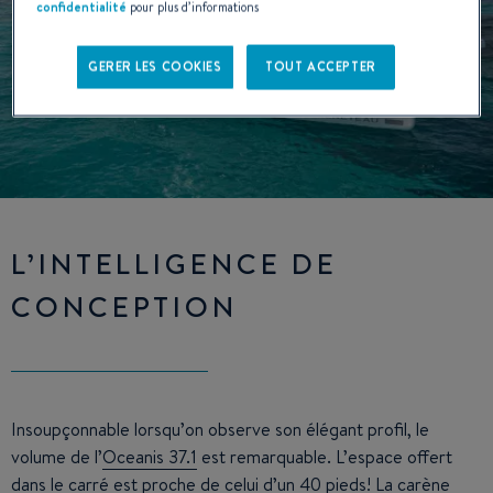
confidentialité
pour plus d’informations
GERER LES COOKIES
TOUT ACCEPTER
L’INTELLIGENCE DE
CONCEPTION
Insoupçonnable lorsqu’on observe son élégant profil, le
volume de l’
Oceanis 37.1
est remarquable. L’espace offert
dans le carré est proche de celui d’un 40 pieds! La carène