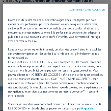
visiteurs y découvriront un croiseur harmonieux et
remarquablement polyvalent, facile à naviguer l’usage et
CONTINUER SANS ACCEPTER
confortable … Un véritable Oceanis !
Notre site utilise des cookies ou des technologies similaires déposés par nous-
Le renouvellement d’un modèle, surtout lorsqu’il s’agit d’un
mêmes ou nos partenaires pour vous fournir les services que vous demandez,
des best-sellers du marché, ce que fût en neuf ans de
améliorer & personnaliser ses fonctionnalités pour votre confort d’utilisation,
mesurer et analyser notre audience & la performance de notre site, adapter la
carrière l’
Oceanis 38.1
, est toujours un défi. Deux mots-clés
publicité que vous recevez à votre profil d’intérêts, vous permettre d’interagir
étaient inscrits au brief confié à
Marc Lombard
et à
Nauta
avec des réseaux sociaux.
Design
: Plus de volume, plus de performance ! Tout en
Lorsque vous consultez le site internet, des données peuvent ainsi être stockées
conservant la simplicité d’utilisation qui reste une
dans votre navigateur ou récupérées à partir de celui-ci, généralement sous la
forme de cookies.
caractéristique des Oceanis depuis leur premier lancement en
En cliquant sur «
TOUT ACCEPTER
», vous acceptez tous les cookies. Parce que
1986.
nous attachons le plus grand soin au respect de votre droit à la vie privée, nous
vous donnons la possibilité de ne pas autoriser certains types de cookies. Vous
pouvez cliquer sur «
GERER LES COOKIES
» afin de choisir les types de cookies
que vous souhaitez accepter ou sur «
CONTINUER SANS ACCEPTER
» pour
nous indiquer votre refus (seuls les cookies nécessaires au fonctionnement du
site sont déposés). Si vous bloquez certains types de cookies, votre expérience de
navigation et les services que nous sommes en mesure de vous offrir peuvent
être impactés.
Vous pouvez modifier vos choix à tout moment en cliquant sur le lien «
GERER
LES COOKIES
» en bas de chaque page et consulter notre
politique de