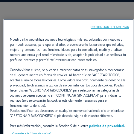
8 GENERACIONES, MÁS DE
CONTINUAR SIN ACEPTAR
Nuestro sitio web utiliza cookies o tecnologías similares, colocadas por nosotros o
30000 MODELOS
por nuestros socios, para operar el sitio, proporcionarte los servicios que solicitas,
mejorar y personalizar sus funcionalidades para tu comodidad, medir y analizar
FABRICADOS
nuestra audiencia y el rendimiento del sitio, adaptar la publicidad que recibes a tu
perfil de intereses y permitirte interactuar con redes sociales.
Cuando visitas el sitio, se pueden almacenar datos en tu navegador o recuperarse
de él, generalmente en forma de cookies. Al hacer clic en "
ACEPTAR TODO
",
aceptas el uso de todas las cookies. Como valoramos profundamente tu derecho a la
privacidad, te ofrecemos la opción de no permitir ciertos tipos de cookies. Puedes
Descubra en imágenes la historia de esta gama emblemática.
hacer clic en "
GESTIONAR MIS COOKIES
" para seleccionar las categorías de
cookies que deseas aceptar, o en "
CONTINUAR SIN ACEPTAR
" para indicar tu
rechazo (solo se colocarán las cookies estrictamente necesarias para el
funcionamiento del sitio).
Puedes modificar tus elecciones en cualquier momento haciendo clic en el enlace
YouTube está desactivado.
"
GESTIONAR MIS COOKIES
" al pie de cada página de nuestro sitio web.
Para ver este vídeo, primero debe autorizar el uso de
Para más información, consulta la Sección 9 de nuestra
política de privacidad.
cookies de funcionalidad en nuestro sitio.
Consultar la "lista de socios"