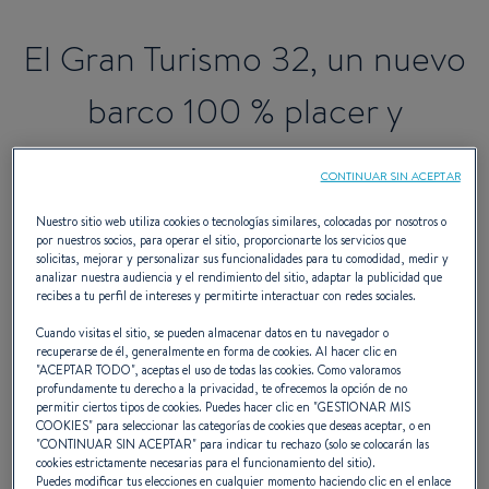
El Gran Turismo 32, un nuevo
barco 100 % placer y
sensaciones
CONTINUAR SIN ACEPTAR
Nuestro sitio web utiliza cookies o tecnologías similares, colocadas por nosotros o
por nuestros socios, para operar el sitio, proporcionarte los servicios que
Con el Gran Turismo 32, llega una nueva
solicitas, mejorar y personalizar sus funcionalidades para tu comodidad, medir y
analizar nuestra audiencia y el rendimiento del sitio, adaptar la publicidad que
generación de Crucero exprés firmada por
recibes a tu perfil de intereses y permitirte interactuar con redes sociales.
BENETEAU a partir del mes de septiembre
Cuando visitas el sitio, se pueden almacenar datos en tu navegador o
recuperarse de él, generalmente en forma de cookies. Al hacer clic en
2019.
"
ACEPTAR TODO
", aceptas el uso de todas las cookies. Como valoramos
profundamente tu derecho a la privacidad, te ofrecemos la opción de no
permitir ciertos tipos de cookies. Puedes hacer clic en "
GESTIONAR MIS
COOKIES
" para seleccionar las categorías de cookies que deseas aceptar, o en
"
CONTINUAR SIN ACEPTAR
" para indicar tu rechazo (solo se colocarán las
cookies estrictamente necesarias para el funcionamiento del sitio).
La novedad de
32 pies
se propondrá en 2 versiones : fuera
Puedes modificar tus elecciones en cualquier momento haciendo clic en el enlace