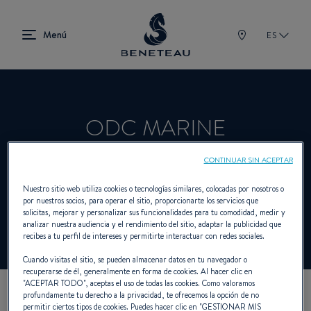
ES
ODC MARINE
CONTINUAR SIN ACEPTAR
Concesionario Vela, Intraborda,
Nuestro sitio web utiliza cookies o tecnologías similares, colocadas por nosotros o
por nuestros socios, para operar el sitio, proporcionarte los servicios que
Fueraborda, First para BENETEAU
solicitas, mejorar y personalizar sus funcionalidades para tu comodidad, medir y
analizar nuestra audiencia y el rendimiento del sitio, adaptar la publicidad que
recibes a tu perfil de intereses y permitirte interactuar con redes sociales.
Cuando visitas el sitio, se pueden almacenar datos en tu navegador o
recuperarse de él, generalmente en forma de cookies. Al hacer clic en
"
ACEPTAR TODO
", aceptas el uso de todas las cookies. Como valoramos
profundamente tu derecho a la privacidad, te ofrecemos la opción de no
NUESTROS DATOS DE
permitir ciertos tipos de cookies. Puedes hacer clic en "
GESTIONAR MIS