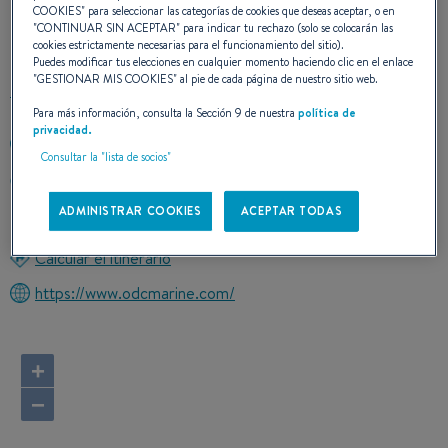
COOKIES
" para seleccionar las categorías de cookies que deseas aceptar, o en
CONTACTO
"
CONTINUAR SIN ACEPTAR
" para indicar tu rechazo (solo se colocarán las
cookies estrictamente necesarias para el funcionamiento del sitio).
Puedes modificar tus elecciones en cualquier momento haciendo clic en el enlace
"
GESTIONAR MIS COOKIES
" al pie de cada página de nuestro sitio web.
Para más información, consulta la Sección 9 de nuestra
política de
privacidad.
+86 411 8629 7157
Consultar la "lista de socios"
CO. LTD HiTech Park,Long Wang TangPort
116044 Dalian
ADMINISTRAR COOKIES
ACEPTAR TODAS
China
Calcular el itinerario
https://www.odcmarine.com/
+
−