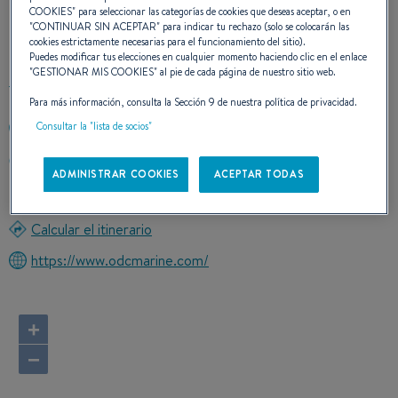
COOKIES
" para seleccionar las categorías de cookies que deseas aceptar, o en
CONTACTO
"
CONTINUAR SIN ACEPTAR
" para indicar tu rechazo (solo se colocarán las
cookies estrictamente necesarias para el funcionamiento del sitio).
Puedes modificar tus elecciones en cualquier momento haciendo clic en el enlace
"
GESTIONAR MIS COOKIES
" al pie de cada página de nuestro sitio web.
Para más información, consulta la Sección 9 de nuestra política de privacidad.
Consultar la "lista de socios"
+86 411 8629 7157
CO. LTD HiTech Park,Long Wang TangPort
ADMINISTRAR COOKIES
ACEPTAR TODAS
116044 Dalian
China
Calcular el itinerario
https://www.odcmarine.com/
+
−