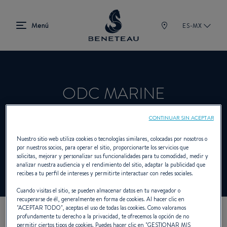
ES-MX
ODC MARINE
CONTINUAR SIN ACEPTAR
Concesionario Vela, Intraborda,
Nuestro sitio web utiliza cookies o tecnologías similares, colocadas por nosotros o
por nuestros socios, para operar el sitio, proporcionarte los servicios que
Fueraborda, First para BENETEAU
solicitas, mejorar y personalizar sus funcionalidades para tu comodidad, medir y
analizar nuestra audiencia y el rendimiento del sitio, adaptar la publicidad que
recibes a tu perfil de intereses y permitirte interactuar con redes sociales.
Cuando visitas el sitio, se pueden almacenar datos en tu navegador o
recuperarse de él, generalmente en forma de cookies. Al hacer clic en
"
ACEPTAR TODO
", aceptas el uso de todas las cookies. Como valoramos
profundamente tu derecho a la privacidad, te ofrecemos la opción de no
NUESTROS DATOS DE
permitir ciertos tipos de cookies. Puedes hacer clic en "
GESTIONAR MIS