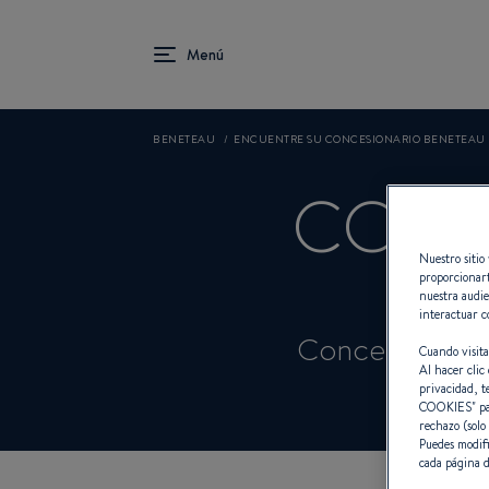
BENETEAU
ENCUENTRE SU CONCESIONARIO BENETEAU
CORN
Nuestro sitio 
proporcionart
nuestra audie
interactuar c
Concesionario
Cuando visita
Al hacer clic 
privacidad, t
COOKIES
" p
rechazo (solo
Puedes modifi
cada página d