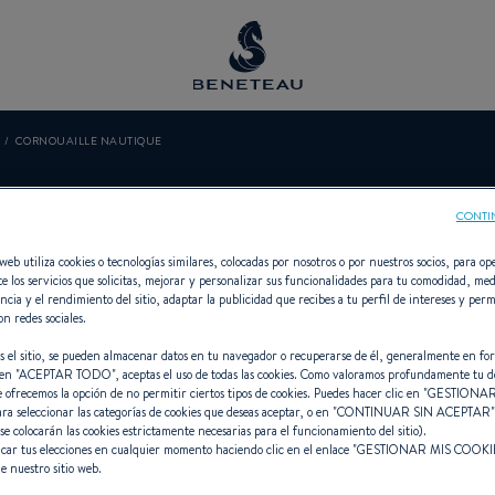
CORNOUAILLE NAUTIQUE
OUAILLE NAU
CONTI
web utiliza cookies o tecnologías similares, colocadas por nosotros o por nuestros socios, para ope
e los servicios que solicitas, mejorar y personalizar sus funcionalidades para tu comodidad, med
ncia y el rendimiento del sitio, adaptar la publicidad que recibes a tu perfil de intereses y perm
on redes sociales.
 Vela, Intraborda, Fueraborda, First
s el sitio, se pueden almacenar datos en tu navegador o recuperarse de él, generalmente en fo
en "
ACEPTAR TODO
", aceptas el uso de todas las cookies. Como valoramos profundamente tu d
e ofrecemos la opción de no permitir ciertos tipos de cookies. Puedes hacer clic en "
GESTIONAR
ara seleccionar las categorías de cookies que deseas aceptar, o en "
CONTINUAR SIN ACEPTAR
 se colocarán las cookies estrictamente necesarias para el funcionamiento del sitio).
car tus elecciones en cualquier momento haciendo clic en el enlace "
GESTIONAR MIS COOKI
e nuestro sitio web.