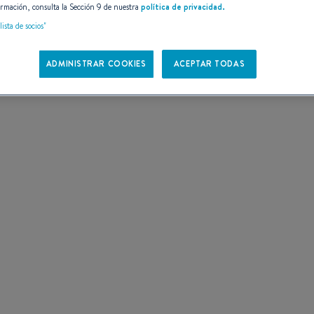
rmación, consulta la Sección 9 de nuestra
política de privacidad.
 DE
lista de socios"
ADMINISTRAR COOKIES
ACEPTAR TODAS