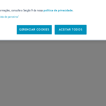
E
ormações, consulte a Secção 9 da nossa
política de privacidade
.
ista de parceiros"
GERENCIAR COOKIES
ACEITAR TODOS