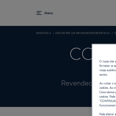
BENETEAU
ENCONTRE UM REVENDEDOR BENETEAU
CORN
O nosso site u
fornecer os s
nossa audiênc
sociais.
Revendedor Velei
Ao visitar o 
cookies. Ao cl
Como damos gr
cookies. Pode 
"
CONTINUA
funcionamento
Pode alterar 