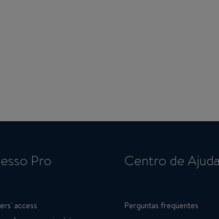
esso Pro
Centro de Ajud
ers' access
Perguntas freqüentes