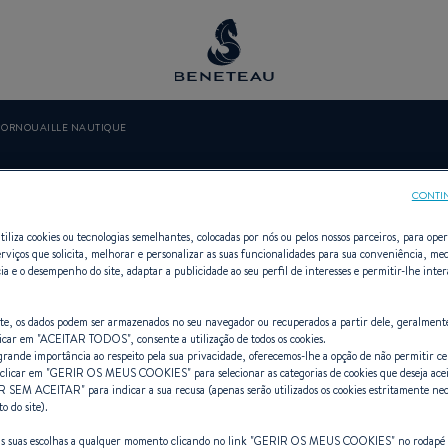
CORNOUAILLE NAUTIQUE
OUAILLE NAU
CONTI
tiliza cookies ou tecnologias semelhantes, colocadas por nós ou pelos nossos parceiros, para opera
erviços que solicita, melhorar e personalizar as suas funcionalidades para sua conveniência, med
ia e o desempenho do site, adaptar a publicidade ao seu perfil de interesses e permitir-lhe inte
ros, A bordo, Fora de bordo, Prime
site, os dados podem ser armazenados no seu navegador ou recuperados a partir dele, geralment
icar em "
ACEITAR TODOS
", consente a utilização de todos os cookies.
ande importância ao respeito pela sua privacidade, oferecemos-lhe a opção de não permitir cer
clicar em "
GERIR OS MEUS COOKIES
" para selecionar as categorias de cookies que deseja ace
R SEM ACEITAR
" para indicar a sua recusa (apenas serão utilizados os cookies estritamente nec
 do site).
as suas escolhas a qualquer momento clicando no link "
GERIR OS MEUS COOKIES
" no rodapé