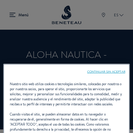
ES
ALOHA NAUTICA -
SALVADOR
CONTINUAR SIN ACEPTAR
Nuestro sitio web utiliza cookies o tecnologías similares, colocadas por nosotros o
por nuestros socios, para operar el sitio, proporcionarte los servicios que
Concesionario Vela, Intraborda para
solicitas, mejorar y personalizar sus funcionalidades para tu comodidad, medir y
analizar nuestra audiencia y el rendimiento del sitio, adaptar la publicidad que
BENETEAU
recibes a tu perfil de intereses y permitirte interactuar con redes sociales.
Cuando visitas el sitio, se pueden almacenar datos en tu navegador o
recuperarse de él, generalmente en forma de cookies. Al hacer clic en
"
ACEPTAR TODO
", aceptas el uso de todas las cookies. Como valoramos
profundamente tu derecho a la privacidad, te ofrecemos la opción de no