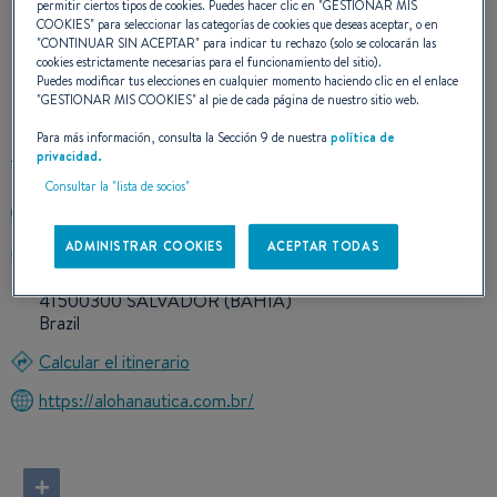
permitir ciertos tipos de cookies. Puedes hacer clic en "
GESTIONAR MIS
COOKIES
" para seleccionar las categorías de cookies que deseas aceptar, o en
NUESTROS DATOS DE
"
CONTINUAR SIN ACEPTAR
" para indicar tu rechazo (solo se colocarán las
cookies estrictamente necesarias para el funcionamiento del sitio).
Puedes modificar tus elecciones en cualquier momento haciendo clic en el enlace
CONTACTO
"
GESTIONAR MIS COOKIES
" al pie de cada página de nuestro sitio web.
Para más información, consulta la Sección 9 de nuestra
política de
privacidad.
Consultar la "lista de socios"
0055 719 9999 5989
ADMINISTRAR COOKIES
ACEPTAR TODAS
AVDA L.VIANA FILHO,Nº13.223 T.3,S.711 HANGAR
BUSINESS PARK
41500300 SALVADOR (BAHIA)
Brazil
Calcular el itinerario
https://alohanautica.com.br/
+