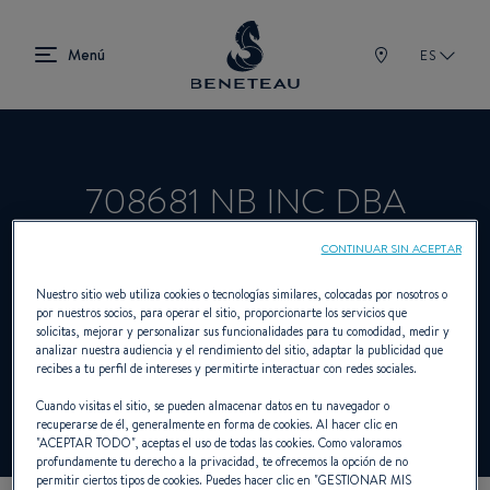
ES
708681 NB INC DBA
CABANO MARIN
CONTINUAR SIN ACEPTAR
Nuestro sitio web utiliza cookies o tecnologías similares, colocadas por nosotros o
por nuestros socios, para operar el sitio, proporcionarte los servicios que
solicitas, mejorar y personalizar sus funcionalidades para tu comodidad, medir y
Concesionario Intraborda, Fueraborda para
analizar nuestra audiencia y el rendimiento del sitio, adaptar la publicidad que
recibes a tu perfil de intereses y permitirte interactuar con redes sociales.
BENETEAU
Cuando visitas el sitio, se pueden almacenar datos en tu navegador o
recuperarse de él, generalmente en forma de cookies. Al hacer clic en
"
ACEPTAR TODO
", aceptas el uso de todas las cookies. Como valoramos
profundamente tu derecho a la privacidad, te ofrecemos la opción de no
permitir ciertos tipos de cookies. Puedes hacer clic en "
GESTIONAR MIS