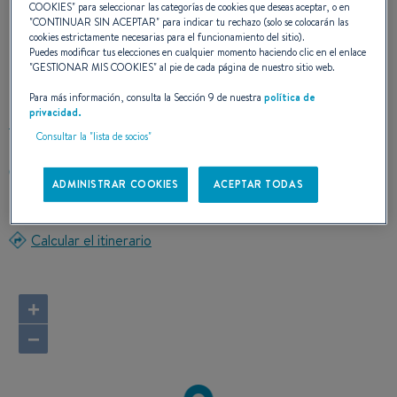
COOKIES
" para seleccionar las categorías de cookies que deseas aceptar, o en
"
CONTINUAR SIN ACEPTAR
" para indicar tu rechazo (solo se colocarán las
NUESTROS DATOS DE
cookies estrictamente necesarias para el funcionamiento del sitio).
Puedes modificar tus elecciones en cualquier momento haciendo clic en el enlace
"
GESTIONAR MIS COOKIES
" al pie de cada página de nuestro sitio web.
CONTACTO
Para más información, consulta la Sección 9 de nuestra
política de
privacidad.
Consultar la "lista de socios"
3384 RUE DES AFFAIRES
ADMINISTRAR COOKIES
ACEPTAR TODAS
EIX 0G8 TRACADIE
Canadá
Calcular el itinerario
+
−