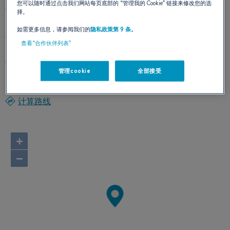
我们的联络方式
您可以随时通过点击我们网站每页底部的
“管理我的 Cookie”
链接来修改您的选
择。
如需更多信息，请参阅我们的
隐私政策第 9 条。
查看“合作伙伴列表”
3384 RUE DES AFFAIRES
管理cookie
全部接受
EIX 0G8 TRACADIE
加拿大
计算路线
+
−