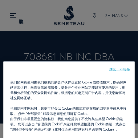
ZH-HANS
708681 NB INC DBA
CABANO MARIN
继续，不接受
我们的网页使用由我们或我们的合作伙伴设置的 Cookie 或类似技术，以确保网
站正常运行，向您提供所需服务，提升并个性化网站功能以方便您的使用，衡
量和分析我们的受众及网站性能，根据您的兴趣定制广告内容，并使您能够与
经销商 舷内机, 舷外机 为 BENETEAU
社交网络互动。
当您访问本网站时，数据可能会以 Cookie 的形式存储在您的浏览器中或从中读
取。 点击
“全部接受”
即表示您同意使用所有 Cookie。
由于我们非常重视您的隐私权，我们为您提供了不允许某些类型 Cookie 的选
项。 您可以点击
“管理我的 Cookie”
来选择您希望接受的 Cookie 类别，或点击
“继续但不接受”
来表示拒绝（此时仅会使用网站运行所必需的 Cookie）。