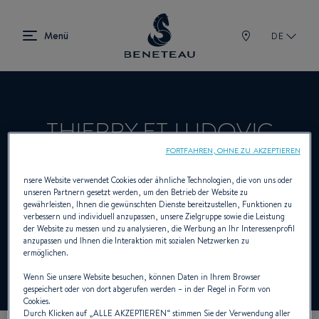
DE
THIERRY ET LUDOVIC
FORTFAHREN, OHNE ZU AKZEPTIEREN
CLARET
nsere Website verwendet Cookies oder ähnliche Technologien, die von uns oder
unseren Partnern gesetzt werden, um den Betrieb der Website zu
gewährleisten, Ihnen die gewünschten Dienste bereitzustellen, Funktionen zu
verbessern und individuell anzupassen, unsere Zielgruppe sowie die Leistung
Händler Innenborder, Aussenborder für
der Website zu messen und zu analysieren, die Werbung an Ihr Interessenprofil
anzupassen und Ihnen die Interaktion mit sozialen Netzwerken zu
BENETEAU
ermöglichen.
Wenn Sie unsere Website besuchen, können Daten in Ihrem Browser
gespeichert oder von dort abgerufen werden – in der Regel in Form von
Cookies.
Durch Klicken auf „
ALLE AKZEPTIEREN
“ stimmen Sie der Verwendung aller