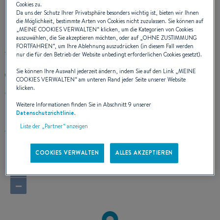
Cookies zu.
Da uns der Schutz Ihrer Privatsphäre besonders wichtig ist, bieten wir Ihnen
UNSERE KONTAKTDATEN
die Möglichkeit, bestimmte Arten von Cookies nicht zuzulassen. Sie können auf
„
MEINE COOKIES VERWALTEN
“ klicken, um die Kategorien von Cookies
auszuwählen, die Sie akzeptieren möchten, oder auf „
OHNE ZUSTIMMUNG
FORTFAHREN
“, um Ihre Ablehnung auszudrücken (in diesem Fall werden
nur die für den Betrieb der Website unbedingt erforderlichen Cookies gesetzt).
Sie können Ihre Auswahl jederzeit ändern, indem Sie auf den Link „
MEINE
+590269797
COOKIES VERWALTEN
“ am unteren Rand jeder Seite unserer Website
klicken.
50 RUE FERDINAND FOREST Z.I. DE JARRY
97122 BAIE-MAHAULT
Weitere Informationen finden Sie in Abschnitt 9 unserer
Guadeloupe
Datenschutzrichtlinie
.
Liste der „Partner“ anzeigen
Route berechnen
COOKIES VERWALTEN
ALLES AKZEPTIEREN
+
−