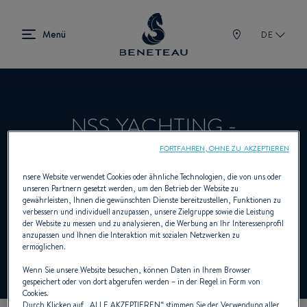
DE
NSS YACHTING -
ROSIGNANO MARITTIMO
FORTFAHREN, OHNE ZU AKZEPTIEREN
nsere Website verwendet Cookies oder ähnliche Technologien, die von uns oder
unseren Partnern gesetzt werden, um den Betrieb der Website zu
gewährleisten, Ihnen die gewünschten Dienste bereitzustellen, Funktionen zu
Händler Segelboote, Innenborder, First für
verbessern und individuell anzupassen, unsere Zielgruppe sowie die Leistung
der Website zu messen und zu analysieren, die Werbung an Ihr Interessenprofil
BENETEAU
anzupassen und Ihnen die Interaktion mit sozialen Netzwerken zu
ermöglichen.
Wenn Sie unsere Website besuchen, können Daten in Ihrem Browser
gespeichert oder von dort abgerufen werden – in der Regel in Form von
Cookies.
Durch Klicken auf „
ALLE AKZEPTIEREN
“ stimmen Sie der Verwendung aller