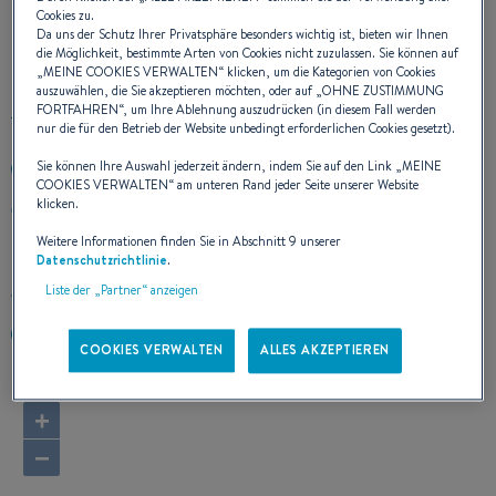
Cookies zu.
Da uns der Schutz Ihrer Privatsphäre besonders wichtig ist, bieten wir Ihnen
UNSERE KONTAKTDATEN
die Möglichkeit, bestimmte Arten von Cookies nicht zuzulassen. Sie können auf
„
MEINE COOKIES VERWALTEN
“ klicken, um die Kategorien von Cookies
auszuwählen, die Sie akzeptieren möchten, oder auf „
OHNE ZUSTIMMUNG
FORTFAHREN
“, um Ihre Ablehnung auszudrücken (in diesem Fall werden
nur die für den Betrieb der Website unbedingt erforderlichen Cookies gesetzt).
Sie können Ihre Auswahl jederzeit ändern, indem Sie auf den Link „
MEINE
+393299878669
COOKIES VERWALTEN
“ am unteren Rand jeder Seite unserer Website
klicken.
Cala De' Medici
57016 Rosignano Marittimo (LI)
Weitere Informationen finden Sie in Abschnitt 9 unserer
Italien
Datenschutzrichtlinie
.
Liste der „Partner“ anzeigen
Route berechnen
https://www.nssyachting.com/
COOKIES VERWALTEN
ALLES AKZEPTIEREN
+
−